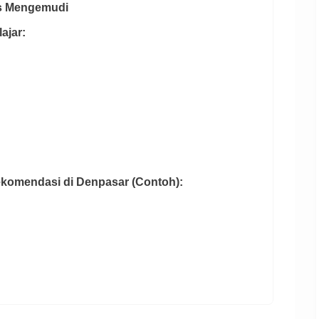
us Mengemudi
ajar:
ekomendasi di Denpasar (Contoh):