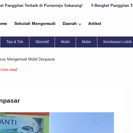
urworejo Sekarang!
9 Bengkel Panggilan Terbaik di Semarang yang Ha
ome
Sekolah Mengemudi
Daerah
Artikel
Tips & Trik
Otomotif
Mobil
Motor
Kendaraan Listrik
sus Mengemudi Mobil Denpasar
5 min read
npasar