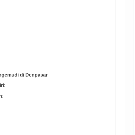
engemudi di Denpasar
ri:
n: