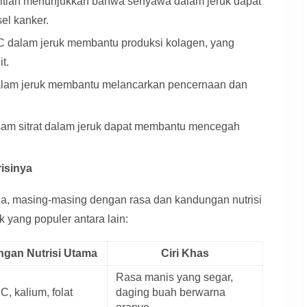
itian menunjukkan bahwa senyawa dalam jeruk dapat
l kanker.
C dalam jeruk membantu produksi kolagen, yang
t.
alam jeruk membantu melancarkan pencernaan dan
am sitrat dalam jeruk dapat membantu mencegah
isinya
dia, masing-masing dengan rasa dan kandungan nutrisi
k yang populer antara lain:
gan Nutrisi Utama
Ciri Khas
Rasa manis yang segar,
C, kalium, folat
daging buah berwarna