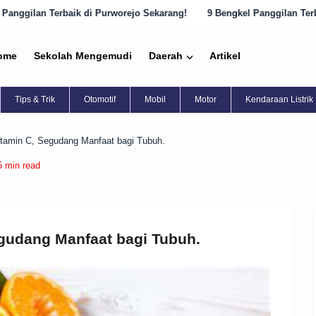
 Purworejo Sekarang!
9 Bengkel Panggilan Terbaik di Semarang yang
ome
Sekolah Mengemudi
Daerah
Artikel
Tips & Trik
Otomotif
Mobil
Motor
Kendaraan Listrik
itamin C, Segudang Manfaat bagi Tubuh.
5 min read
gudang Manfaat bagi Tubuh.