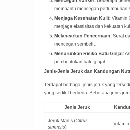
Mencegah Kanker:
Beberapa penel
membantu mencegah pertumbuhan se
Menjaga Kesehatan Kulit:
Vitamin 
menjaga elastisitas dan kekuatan kuli
Melancarkan Pencernaan:
Serat d
mencegah sembelit.
Menurunkan Risiko Batu Ginjal:
As
pembentukan batu ginjal.
Jenis-Jenis Jeruk dan Kandungan Nutr
Terdapat berbagai jenis jeruk yang terse
yang sedikit berbeda. Beberapa jenis jeru
Jenis Jeruk
Kandun
Jeruk Manis (
Citrus
Vitamin 
sinensis
)