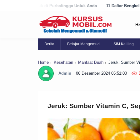
k di Purbalingga Untuk Anda
11 Daftar Bengkel Panggilan Terbaik di
H
Berita
Belajar Mengemudi
SIM Keliling
Home
Kesehatan
Manfaat Buah
Jeruk: Sumber V
Admin
06 Desember 2024 05:51:00
Jeruk: Sumber Vitamin C, Se