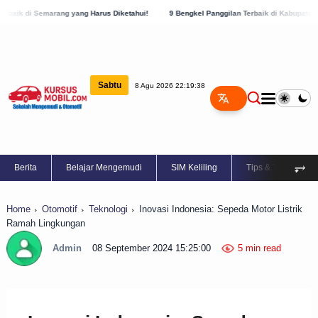
ng yang Harus Diketahui!
9 Bengkel Panggilan Terbaik di Kabupaten Semarang, Cek S
Sabtu
8 Agu 2026 22:19:39
⥅
Berita
Belajar Mengemudi
SIM Keliling
Tips & Trik
Home
Otomotif
Teknologi
Inovasi Indonesia: Sepeda Motor Listrik
Ramah Lingkungan
Admin
08 September 2024 15:25:00
5 min read