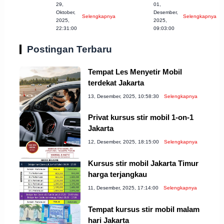
29,
01,
Pangkalpinang
Terbaik di
Oktober,
Desember,
Selengkapnya
Selengkapnya
untuk Pemula
Purbalingga
2025,
2025,
22:31:00
09:03:00
Untuk Anda
Postingan Terbaru
Tempat Les Menyetir Mobil
terdekat Jakarta
13, Desember, 2025, 10:58:30
Selengkapnya
Privat kursus stir mobil 1-on-1
Jakarta
12, Desember, 2025, 18:15:00
Selengkapnya
Kursus stir mobil Jakarta Timur
harga terjangkau
11, Desember, 2025, 17:14:00
Selengkapnya
Tempat kursus stir mobil malam
hari Jakarta