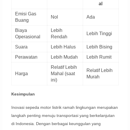
al
Emisi Gas
Nol
Ada
Buang
Biaya
Lebih
Lebih Tinggi
Operasional
Rendah
Suara
Lebih Halus
Lebih Bising
Perawatan
Lebih Mudah
Lebih Rumit
Relatif Lebih
Relatif Lebih
Harga
Mahal (saat
Murah
ini)
Kesimpulan
Inovasi sepeda motor listrik ramah lingkungan merupakan
langkah penting menuju transportasi yang berkelanjutan
di Indonesia. Dengan berbagai keunggulan yang