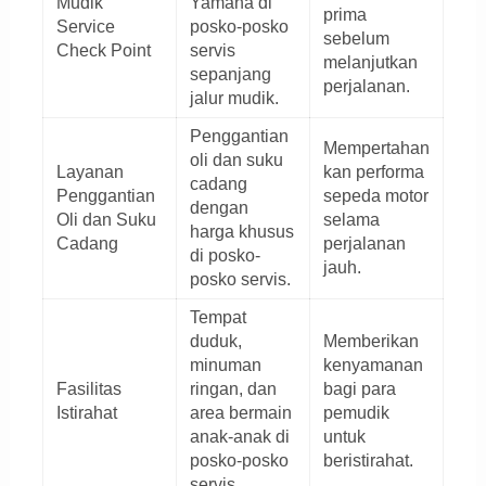
Mudik
Yamaha di
prima
Service
posko-posko
sebelum
Check Point
servis
melanjutkan
sepanjang
perjalanan.
jalur mudik.
Penggantian
Mempertahan
oli dan suku
Layanan
kan performa
cadang
Penggantian
sepeda motor
dengan
Oli dan Suku
selama
harga khusus
Cadang
perjalanan
di posko-
jauh.
posko servis.
Tempat
duduk,
Memberikan
minuman
kenyamanan
Fasilitas
ringan, dan
bagi para
Istirahat
area bermain
pemudik
anak-anak di
untuk
posko-posko
beristirahat.
servis.