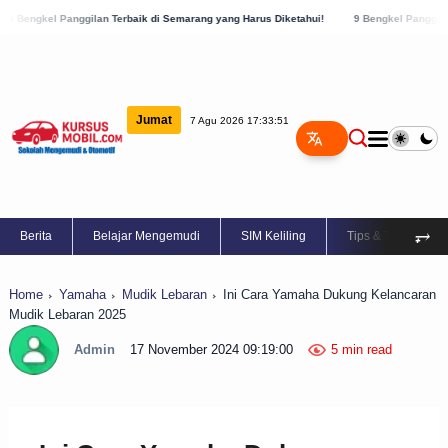
ilan Terbaik di Semarang yang Harus Diketahui!
9 Bengkel Panggilan Terbaik di Kab
Jumat
7 Agu 2026 17:33:52
⥅
Berita
Belajar Mengemudi
SIM Keliling
Tips & Trik
Home
Yamaha
Mudik Lebaran
Ini Cara Yamaha Dukung Kelancaran
Mudik Lebaran 2025
Admin
17 November 2024 09:19:00
5 min read