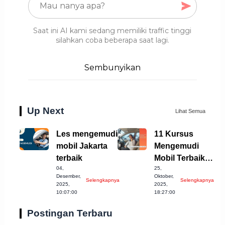
Saat ini AI kami sedang memiliki traffic tinggi
silahkan coba beberapa saat lagi.
Sembunyikan
Up Next
Lihat Semua
Les mengemudi
11 Kursus
mobil Jakarta
Mengemudi
terbaik
Mobil Terbaik di
04,
25,
Banjarnegara
Desember,
Oktober,
Selengkapnya
Selengkapnya
untuk Anda!
2025,
2025,
10:07:00
18:27:00
Postingan Terbaru