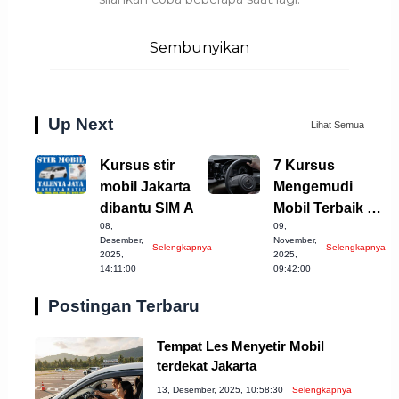
Sembunyikan
Up Next
Lihat Semua
Kursus stir
7 Kursus
mobil Jakarta
Mengemudi
dibantu SIM A
Mobil Terbaik di
08,
09,
Depok, Coba
Desember,
November,
Selengkapnya
Selengkapnya
Sekarang!
2025,
2025,
14:11:00
09:42:00
Postingan Terbaru
Tempat Les Menyetir Mobil
terdekat Jakarta
13, Desember, 2025, 10:58:30
Selengkapnya