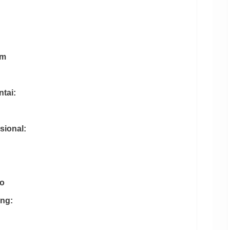
am
ntai:
sional:
so
ung: