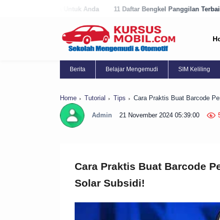
ntuk Anda
11 Daftar Bengkel Panggilan Terbaik di Purworejo Sekaran
H
Berita
Belajar Mengemudi
SIM Keliling
Home
Tutorial
Tips
Cara Praktis Buat Barcode Per
Admin
21 November 2024 05:39:00
Cara Praktis Buat Barcode Pe
Solar Subsidi!