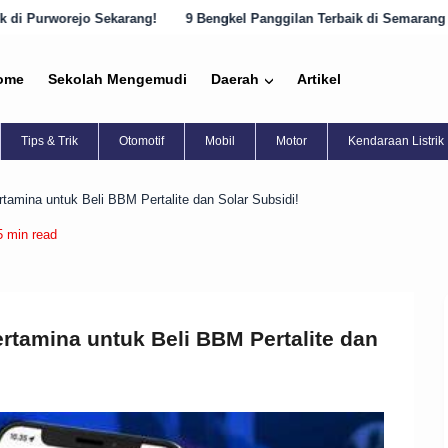
g!
9 Bengkel Panggilan Terbaik di Semarang yang Harus Diketahui!
ome
Sekolah Mengemudi
Daerah
Artikel
Tips & Trik
Otomotif
Mobil
Motor
Kendaraan Listrik
tamina untuk Beli BBM Pertalite dan Solar Subsidi!
5 min read
rtamina untuk Beli BBM Pertalite dan