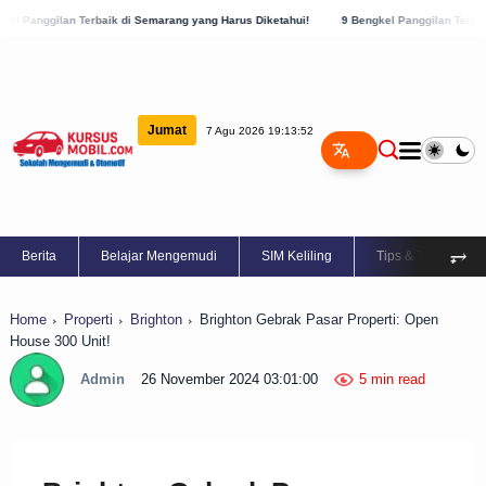
ik di Semarang yang Harus Diketahui!
9 Bengkel Panggilan Terbaik di Kabupaten Sem
Jumat
7 Agu 2026 19:13:53
⥅
Berita
Belajar Mengemudi
SIM Keliling
Tips & Trik
Home
Properti
Brighton
Brighton Gebrak Pasar Properti: Open
House 300 Unit!
Admin
26 November 2024 03:01:00
5 min read