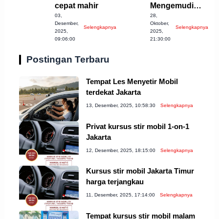
cepat mahir
Mengemudi
03,
28,
Mobil Terbaik di
Desember,
Oktober,
Selengkapnya
Selengkapnya
Cilegon
2025,
2025,
09:06:00
21:30:00
Postingan Terbaru
Tempat Les Menyetir Mobil
terdekat Jakarta
13, Desember, 2025, 10:58:30
Selengkapnya
Privat kursus stir mobil 1-on-1
Jakarta
12, Desember, 2025, 18:15:00
Selengkapnya
Kursus stir mobil Jakarta Timur
harga terjangkau
11, Desember, 2025, 17:14:00
Selengkapnya
Tempat kursus stir mobil malam