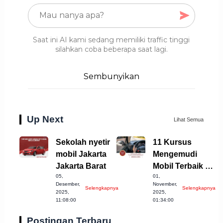
Saat ini AI kami sedang memiliki traffic tinggi
silahkan coba beberapa saat lagi.
Sembunyikan
Up Next
Lihat Semua
Sekolah nyetir
11 Kursus
mobil Jakarta
Mengemudi
Jakarta Barat
Mobil Terbaik di
05,
01,
Kota Langsa
Desember,
November,
Selengkapnya
Selengkapnya
untuk Anda
2025,
2025,
11:08:00
01:34:00
Postingan Terbaru