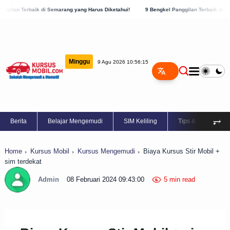
Semarang yang Harus Diketahui!
9 Bengkel Panggilan Terbaik di Kabupaten Semarang,
Minggu
9 Agu 2026 10:56:15
⥅
Berita
Belajar Mengemudi
SIM Keliling
Tips & Trik
Home
Kursus Mobil
Kursus Mengemudi
Biaya Kursus Stir Mobil +
sim terdekat
Admin
08 Februari 2024 09:43:00
5 min read