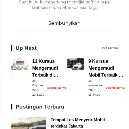
Saat ini AI kami sedang memiliki traffic tinggi
silahkan coba beberapa saat lagi.
Sembunyikan
Up Next
Lihat Semua
11 Kursus
9 Kursus
Mengemudi
Mengemudi
Terbaik di
Mobil Terbaik di
29,
11,
Pangkalpinang
Cirebon yang
Oktober,
November,
Selengkapnya
Selengkapnya
untuk Pemula
Wajib Dicoba!
2025,
2025,
22:31:00
11:44:00
Postingan Terbaru
Tempat Les Menyetir Mobil
terdekat Jakarta