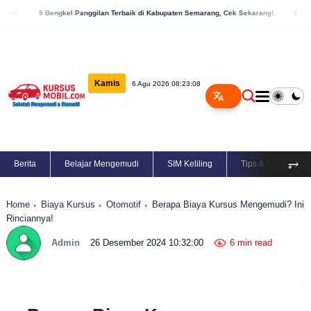
el Panggilan Terbaik di Kabupaten Semarang, Cek Sekarang!
8 Daftar Bengkel Panggi
Kamis
6 Agu 2026 08:23:08
⥅
Berita
Belajar Mengemudi
SIM Keliling
Tips & Trik
Home
Biaya Kursus
Otomotif
Berapa Biaya Kursus Mengemudi? Ini
Rinciannya!
Admin
26 Desember 2024 10:32:00
6 min read