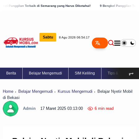
baik di Semarang yang Harus Diketahui!
9 Bengkel Panggilan Terbaik di Kabupaten S
Sabtu
8 Agu 2026 06:54:18
⥅
Berita
Belajar Mengemudi
SIM Keliling
Tips & Trik
Home
Belajar Mengemudi
Kursus Mengemudi
Belajar Nyetir Mobil
di Bekasi
Admin
17 Maret 2025 03:13:00
6 min read