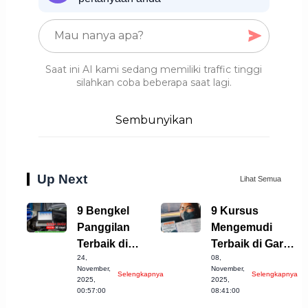
Saat ini AI kami sedang memiliki traffic tinggi
silahkan coba beberapa saat lagi.
Sembunyikan
Up Next
Lihat Semua
9 Bengkel
9 Kursus
Panggilan
Mengemudi
Terbaik di
Terbaik di Garut
24,
08,
Temanggung
yang Harus
November,
November,
Selengkapnya
Selengkapnya
untuk Anda
Dicoba!
2025,
2025,
00:57:00
08:41:00
Coba!