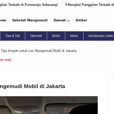
ejo Sekarang!
9 Bengkel Panggilan Terbaik di Semarang yang Harus 
ome
Sekolah Mengemudi
Daerah
Artikel
Tips & Trik
Otomotif
Mobil
Motor
Kendaraan Listrik
 Tips Ampuh untuk Les Mengemudi Mobil di Jakarta
min read
ngemudi Mobil di Jakarta