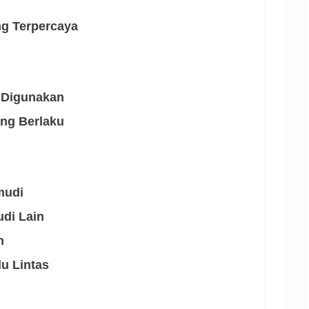
ng Terpercaya
 Digunakan
ang Berlaku
mudi
di Lain
n
u Lintas