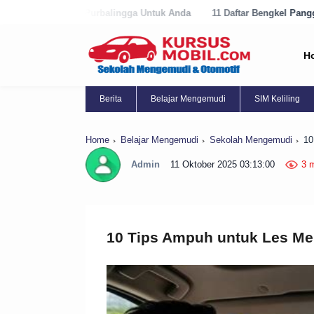
rbalingga Untuk Anda
11 Daftar Bengkel Panggilan Terbaik di Purwor
H
Berita
Belajar Mengemudi
SIM Keliling
Home
Belajar Mengemudi
Sekolah Mengemudi
10
Admin
11 Oktober 2025 03:13:00
3 
10 Tips Ampuh untuk Les Me