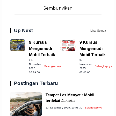
Sembunyikan
Up Next
Lihat Semua
9 Kursus
9 Kursus
Mengemudi
Mengemudi
Mobil Terbaik di
Mobil Terbaik di
06,
07,
Karawang yang
Indramayu yang
November,
November,
Selengkapnya
Selengkapnya
Wajib Dicoba!
Wajib Dicoba!
2025,
2025,
06:39:00
07:40:00
Postingan Terbaru
Tempat Les Menyetir Mobil
terdekat Jakarta
13, Desember, 2025, 10:58:30
Selengkapnya