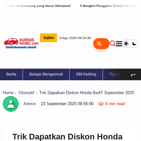
rang yang Harus Diketahui!
9 Bengkel Panggilan Terbaik di Kabupaten Semarang, Cek
Sabtu
8 Agu 2026 08:24:39
⥅
Berita
Belajar Mengemudi
SIM Keliling
Tips & Trik
Home
Otomotif
Trik Dapatkan Diskon Honda BeAT September 2025
Admin
23 September 2025 09:55:00
6 min read
Trik Dapatkan Diskon Honda