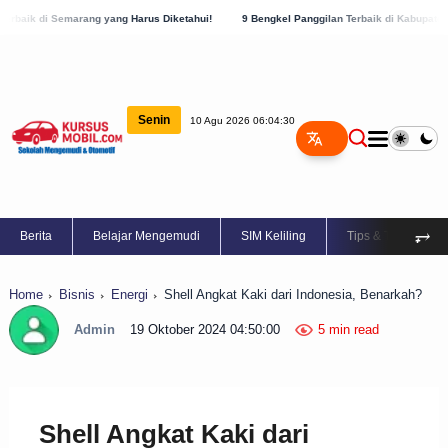
ang yang Harus Diketahui!
9 Bengkel Panggilan Terbaik di Kabupaten Semarang, Cek 
Senin
10 Agu 2026 06:04:31
⥅
Berita
Belajar Mengemudi
SIM Keliling
Tips & Trik
Home
Bisnis
Energi
Shell Angkat Kaki dari Indonesia, Benarkah?
Admin
19 Oktober 2024 04:50:00
5 min read
Shell Angkat Kaki dari