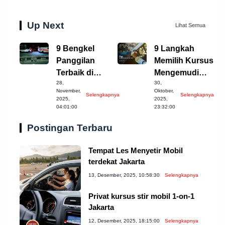
Up Next
Lihat Semua
9 Bengkel
9 Langkah
Panggilan
Memilih Kursus
Terbaik di
Mengemudi
28,
30,
Kabupaten
Mobil Terbaik di
November,
Oktober,
Selengkapnya
Selengkapnya
Semarang, Cek
Denpasar
2025,
2025,
04:01:00
23:32:00
Sekarang!
Postingan Terbaru
Tempat Les Menyetir Mobil
terdekat Jakarta
13, Desember, 2025, 10:58:30
Selengkapnya
Privat kursus stir mobil 1-on-1
Jakarta
12, Desember, 2025, 18:15:00
Selengkapnya