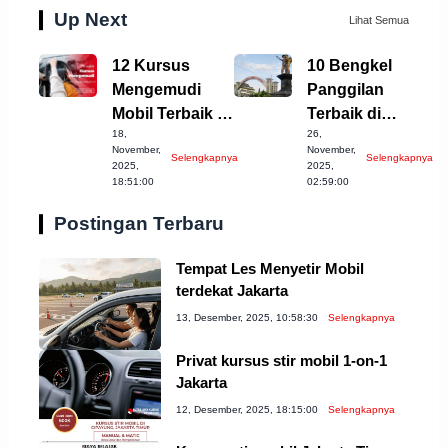
Up Next
Lihat Semua
12 Kursus
10 Bengkel
Mengemudi
Panggilan
Mobil Terbaik di
Terbaik di
18,
26,
Kota Banjar
Sukoharjo yang
November,
November,
Selengkapnya
Selengkapnya
Jabar
Patut Diketahui
2025,
2025,
18:51:00
02:59:00
Postingan Terbaru
Tempat Les Menyetir Mobil
terdekat Jakarta
13, Desember, 2025, 10:58:30
Selengkapnya
Privat kursus stir mobil 1-on-1
Jakarta
12, Desember, 2025, 18:15:00
Selengkapnya