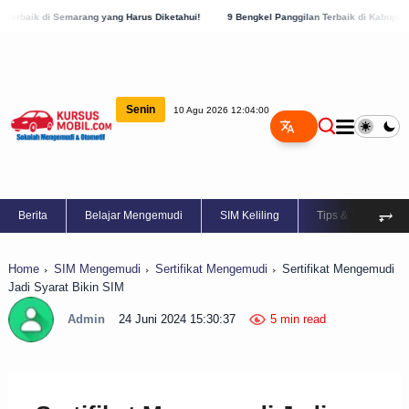
ng yang Harus Diketahui!
9 Bengkel Panggilan Terbaik di Kabupaten Semarang, Cek S
Senin
10 Agu 2026 12:04:01
⥅
Berita
Belajar Mengemudi
SIM Keliling
Tips & Trik
Home
SIM Mengemudi
Sertifikat Mengemudi
Sertifikat Mengemudi
Jadi Syarat Bikin SIM
Admin
24 Juni 2024 15:30:37
5 min read