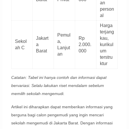
an
person
al
Harga
terjang
Pemul
Jakart
Rp
kau,
Sekol
a,
a
2.000.
kurikul
ah C
Lanjut
Barat
000
um
an
terstru
ktur
Catatan: Tabel ini hanya contoh dan informasi dapat
bervariasi. Selalu lakukan riset mendalam sebelum
memilih sekolah mengemudi.
Artikel ini diharapkan dapat memberikan informasi yang
berguna bagi calon pengemudi yang ingin mencari
sekolah mengemudi di Jakarta Barat. Dengan informasi