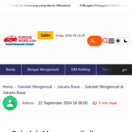
marang yang Harus Diketahui!
9 Bengkel Panggilan Terbaik di Kabupaten Semarang, 
Sabtu
8 Agu 2026 09:12:26
⥅
Berita
Belajar Mengemudi
SIM Keliling
Tips & Trik
Home
Sekolah Mengemudi
Jakarta Barat
Sekolah Mengemudi di
Jakarta Barat
Admin
22 September 2024 16:38:00
5 min read