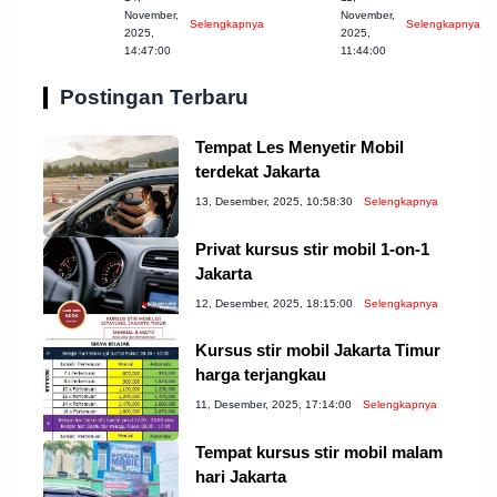
Bogor
Cirebon yang
November,
November,
Selengkapnya
Selengkapnya
Kabupaten 2023
Wajib Dicoba!
2025,
2025,
14:47:00
11:44:00
Postingan Terbaru
Tempat Les Menyetir Mobil
terdekat Jakarta
13, Desember, 2025, 10:58:30
Selengkapnya
Privat kursus stir mobil 1-on-1
Jakarta
12, Desember, 2025, 18:15:00
Selengkapnya
Kursus stir mobil Jakarta Timur
harga terjangkau
11, Desember, 2025, 17:14:00
Selengkapnya
Tempat kursus stir mobil malam
hari Jakarta