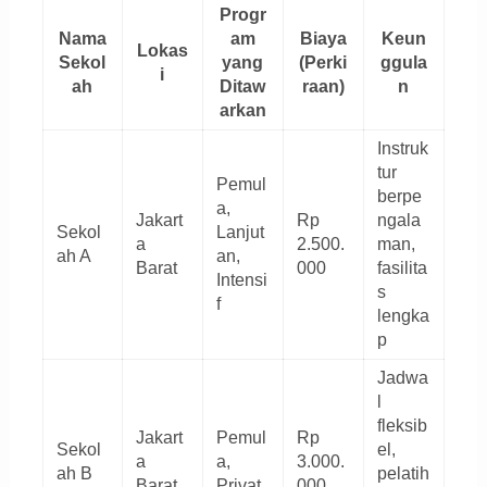
Progr
Nama
am
Biaya
Keun
Lokas
Sekol
yang
(Perki
ggula
i
ah
Ditaw
raan)
n
arkan
Instruk
tur
Pemul
berpe
a,
Jakart
Rp
ngala
Sekol
Lanjut
a
2.500.
man,
ah A
an,
Barat
000
fasilita
Intensi
s
f
lengka
p
Jadwa
l
fleksib
Jakart
Pemul
Rp
Sekol
el,
a
a,
3.000.
ah B
pelatih
Barat
Privat
000