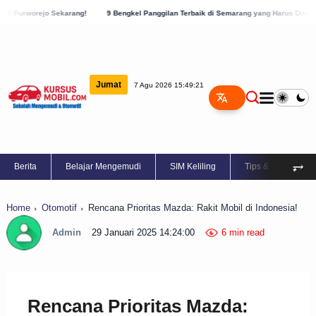
ng!
9 Bengkel Panggilan Terbaik di Semarang yang Harus Diketahui!
9 Bengkel P
Jumat
7 Agu 2026 15:49:23
⥅
Berita
Belajar Mengemudi
SIM Keliling
Tips & Trik
Home
Otomotif
Rencana Prioritas Mazda: Rakit Mobil di Indonesia!
Admin
29 Januari 2025 14:24:00
6 min read
Rencana Prioritas Mazda: