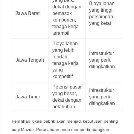
yang baik,
Biaya lahan
dekat dengan
yang tinggi,
Jawa Barat
pemasok
persaingan
komponen,
yang ketat
tenaga kerja
terampil
Biaya lahan
yang lebih
Infrastruktur
rendah,
Jawa Tengah
yang perlu
tenaga kerja
ditingkatkan
yang
kompetitif
Potensi pasar
Infrastruktur
yang besar,
Jawa Timur
yang perlu
dekat dengan
ditingkatkan
pelabuhan
Pemilihan lokasi pabrik akan menjadi keputusan penting
bagi Mazda. Perusahaan perlu mempertimbangkan