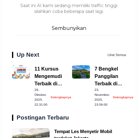
Saat ini AI kami sedang memiliki traffic tinggi
silahkan coba beberapa saat lagi.
Sembunyikan
Up Next
Lihat Semua
11 Kursus
7 Bengkel
Mengemudi
Panggilan
Terbaik di
Terbaik di
29,
23,
Pangkalpinang
Wonosobo
Oktober,
November,
Selengkapnya
Selengkapnya
untuk Pemula
untuk Anda!
2025,
2025,
22:31:00
23:56:00
Postingan Terbaru
Tempat Les Menyetir Mobil