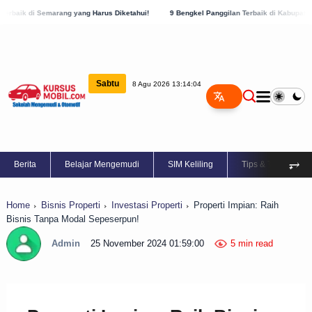
g yang Harus Diketahui!
9 Bengkel Panggilan Terbaik di Kabupaten Semarang, Cek S
Sabtu
8 Agu 2026 13:14:05
⥅
Berita
Belajar Mengemudi
SIM Keliling
Tips & Trik
Home
Bisnis Properti
Investasi Properti
Properti Impian: Raih
Bisnis Tanpa Modal Sepeserpun!
Admin
25 November 2024 01:59:00
5 min read