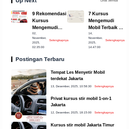
Up Next
Lihat Semua
9 Rekomendasi
7 Kursus
Kursus
Mengemudi
Mengemudi
Mobil Terbaik di
02,
14,
Mobil Terbaik di
Bogor
November,
November,
Selengkapnya
Selengkapnya
Banda Aceh
Kabupaten 2023
2025,
2025,
02:35:00
14:47:00
Postingan Terbaru
Tempat Les Menyetir Mobil
terdekat Jakarta
13, Desember, 2025, 10:58:30
Selengkapnya
Privat kursus stir mobil 1-on-1
Jakarta
12, Desember, 2025, 18:15:00
Selengkapnya
Kursus stir mobil Jakarta Timur