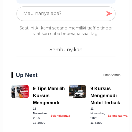
Saat ini AI kami sedang memiliki traffic tinggi
silahkan coba beberapa saat lagi.
Sembunyikan
Up Next
Lihat Semua
9 Tips Memilih
9 Kursus
Kursus
Mengemudi
Mengemudi
Mobil Terbaik di
13,
11,
Mobil Terbaik di
Cirebon yang
November,
November,
Selengkapnya
Selengkapnya
Cianjur
Wajib Dicoba!
2025,
2025,
13:46:00
11:44:00