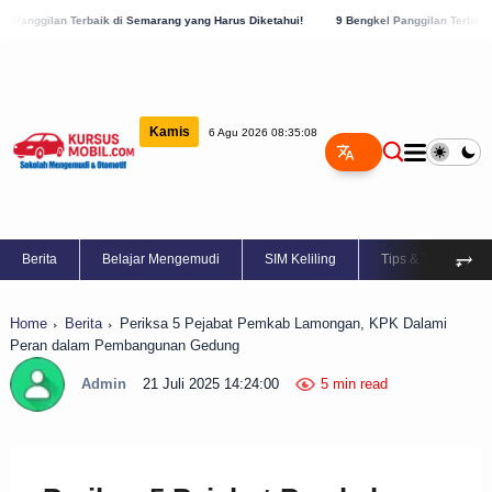
aik di Semarang yang Harus Diketahui!
9 Bengkel Panggilan Terbaik di Kabupaten Se
Kamis
6 Agu 2026 08:35:09
⥅
Berita
Belajar Mengemudi
SIM Keliling
Tips & Trik
Home
Berita
Periksa 5 Pejabat Pemkab Lamongan, KPK Dalami
Peran dalam Pembangunan Gedung
Admin
21 Juli 2025 14:24:00
5 min read