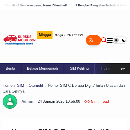
rang yang Harus Diketahui!
9 Bengkel Panggilan Terbaik di Kabupaten Semarang, Ce
Minggu
9 Agu 2026 17:11:22
⥅
Berita
Belajar Mengemudi
SIM Keliling
Tips & Trik
Home
SIM
Otomotif
Nomor SIM C Berapa Digit? Inilah Ulasan dan
Cara Ceknya
Admin
24 Januari 2025 10:56:00
5 min read