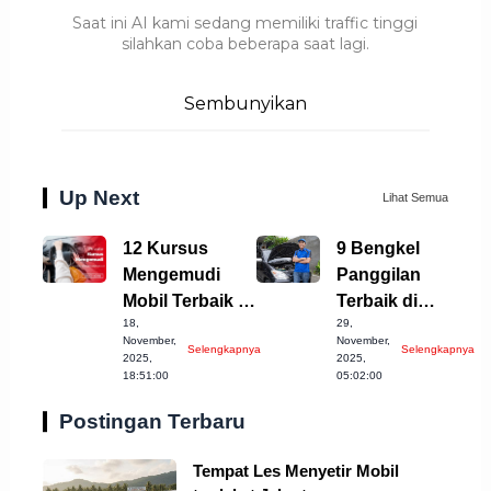
Saat ini AI kami sedang memiliki traffic tinggi
silahkan coba beberapa saat lagi.
Sembunyikan
Up Next
Lihat Semua
12 Kursus
9 Bengkel
Mengemudi
Panggilan
Mobil Terbaik di
Terbaik di
18,
29,
Kota Banjar
Semarang yang
November,
November,
Selengkapnya
Selengkapnya
Jabar
Harus
2025,
2025,
18:51:00
05:02:00
Diketahui!
Postingan Terbaru
Tempat Les Menyetir Mobil