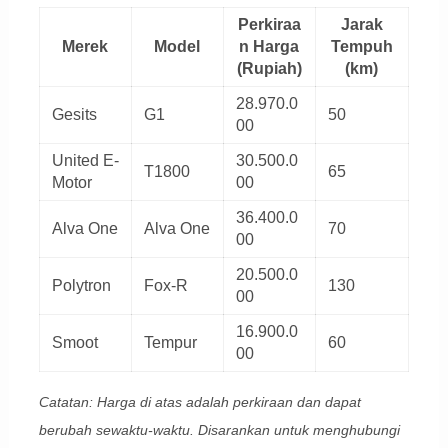
Perkiraa
Jarak
Merek
Model
n Harga
Tempuh
(Rupiah)
(km)
28.970.0
Gesits
G1
50
00
United E-
30.500.0
T1800
65
Motor
00
36.400.0
Alva One
Alva One
70
00
20.500.0
Polytron
Fox-R
130
00
16.900.0
Smoot
Tempur
60
00
Catatan: Harga di atas adalah perkiraan dan dapat
berubah sewaktu-waktu. Disarankan untuk menghubungi