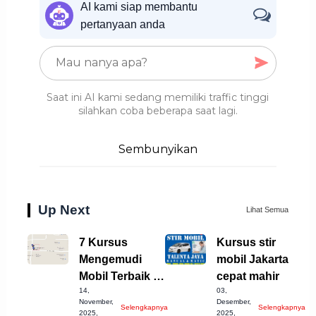
AI kami siap membantu
pertanyaan anda
Saat ini AI kami sedang memiliki traffic tinggi
silahkan coba beberapa saat lagi.
Sembunyikan
Up Next
Lihat Semua
7 Kursus
Kursus stir
Mengemudi
mobil Jakarta
Mobil Terbaik di
cepat mahir
14,
03,
Bogor
November,
Desember,
Selengkapnya
Selengkapnya
Kabupaten 2023
2025,
2025,