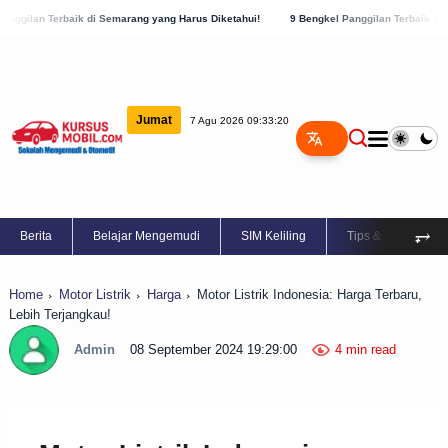
di Semarang yang Harus Diketahui!
9 Bengkel Panggilan Terbaik di Kabupaten Semara
Jumat
7 Agu 2026 09:33:21
⥅
Berita
Belajar Mengemudi
SIM Keliling
Tips & Trik
Home
Motor Listrik
Harga
Motor Listrik Indonesia: Harga Terbaru,
Lebih Terjangkau!
Admin
08 September 2024 19:29:00
4 min read