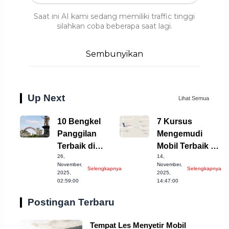
Saat ini AI kami sedang memiliki traffic tinggi
silahkan coba beberapa saat lagi.
Sembunyikan
Up Next
Lihat Semua
10 Bengkel
7 Kursus
Panggilan
Mengemudi
Terbaik di
Mobil Terbaik di
26,
14,
Sukoharjo yang
Bogor
November,
November,
Selengkapnya
Selengkapnya
Patut Diketahui
Kabupaten 2023
2025,
2025,
02:59:00
14:47:00
Postingan Terbaru
Tempat Les Menyetir Mobil