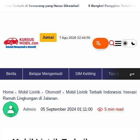
di Semarang yang Harus Diketahui!
9 Bengkel Panggilan Terbaik di Kabupaten Semara
Jumat
7 Agu 2026 22:44:51
⥅
Berita
Belajar Mengemudi
SIM Keliling
Tips & Trik
Home
Mobil Listrik
Otomotif
Mobil Listrik Terbaik Indonesia: Inovasi
Ramah Lingkungan di Jalanan.
Admin
05 September 2024 01:11:00
5 min read