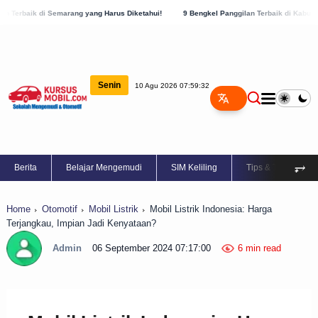
ng yang Harus Diketahui!
9 Bengkel Panggilan Terbaik di Kabupaten Semarang, Cek 
Senin
10 Agu 2026 07:59:33
⥅
Berita
Belajar Mengemudi
SIM Keliling
Tips & Trik
Home
Otomotif
Mobil Listrik
Mobil Listrik Indonesia: Harga
Terjangkau, Impian Jadi Kenyataan?
Admin
06 September 2024 07:17:00
6 min read