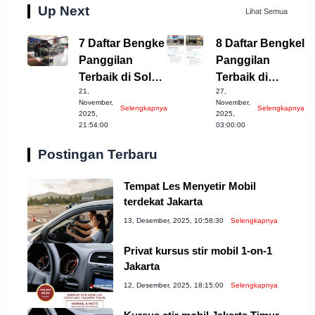
Up Next
Lihat Semua
7 Daftar Bengkel
8 Daftar Bengkel
Panggilan
Panggilan
Terbaik di Solo
Terbaik di
21,
27,
untuk Anda
Sragen untuk
November,
November,
Selengkapnya
Selengkapnya
Anda!
2025,
2025,
21:54:00
03:00:00
Postingan Terbaru
Tempat Les Menyetir Mobil
terdekat Jakarta
13, Desember, 2025, 10:58:30
Selengkapnya
Privat kursus stir mobil 1-on-1
Jakarta
12, Desember, 2025, 18:15:00
Selengkapnya