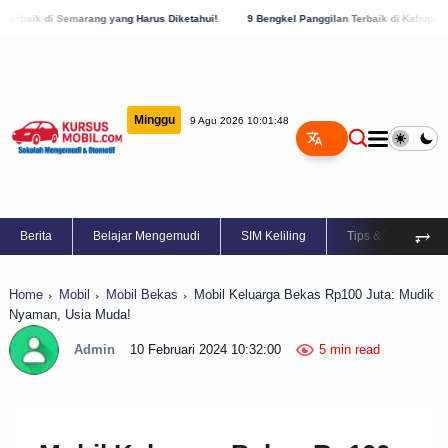
ng yang Harus Diketahui!
9 Bengkel Panggilan Terbaik di Kabupaten Semarang, Cek 
Minggu
9 Agu 2026 10:01:49
⥅
Berita
Belajar Mengemudi
SIM Keliling
Tips & Trik
Home
Mobil
Mobil Bekas
Mobil Keluarga Bekas Rp100 Juta: Mudik
Nyaman, Usia Muda!
Admin
10 Februari 2024 10:32:00
5 min read