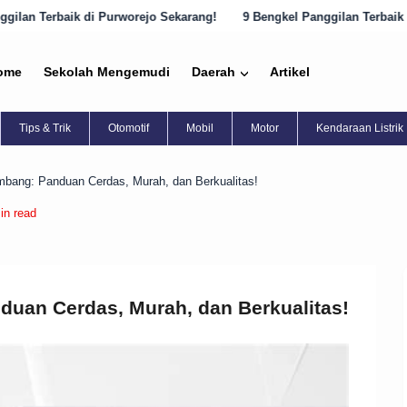
worejo Sekarang!
9 Bengkel Panggilan Terbaik di Semarang yang Har
ome
Sekolah Mengemudi
Daerah
Artikel
Tips & Trik
Otomotif
Mobil
Motor
Kendaraan Listrik
mbang: Panduan Cerdas, Murah, dan Berkualitas!
in read
duan Cerdas, Murah, dan Berkualitas!