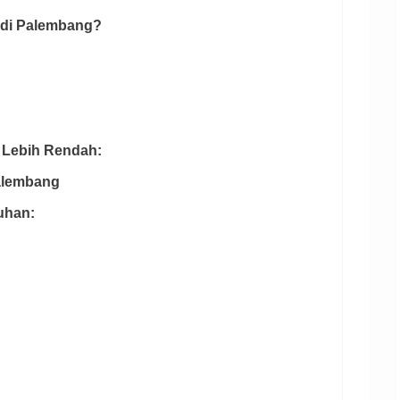
 di Palembang?
:
g Lebih Rendah:
Palembang
uhan: