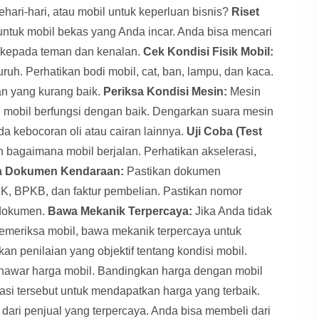
sehari-hari, atau mobil untuk keperluan bisnis?
Riset
untuk mobil bekas yang Anda incar. Anda bisa mencari
ya kepada teman dan kenalan.
Cek Kondisi Fisik Mobil:
uruh. Perhatikan bodi mobil, cat, ban, lampu, dan kaca.
an yang kurang baik.
Periksa Kondisi Mesin:
Mesin
n mobil berfungsi dengan baik. Dengarkan suara mesin
a kebocoran oli atau cairan lainnya.
Uji Coba (Test
 bagaimana mobil berjalan. Perhatikan akselerasi,
a Dokumen Kendaraan:
Pastikan dokumen
K, BPKB, dan faktur pembelian. Pastikan nomor
 dokumen.
Bawa Mekanik Terpercaya:
Jika Anda tidak
eriksa mobil, bawa mekanik terpercaya untuk
 penilaian yang objektif tentang kondisi mobil.
awar harga mobil. Bandingkan harga dengan mobil
masi tersebut untuk mendapatkan harga yang terbaik.
 dari penjual yang terpercaya. Anda bisa membeli dari