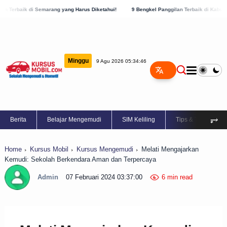
ang yang Harus Diketahui!
9 Bengkel Panggilan Terbaik di Kabupaten Semarang, Cek 
Minggu
9 Agu 2026 05:34:47
⥅
Berita
Belajar Mengemudi
SIM Keliling
Tips & Trik
Home
Kursus Mobil
Kursus Mengemudi
Melati Mengajarkan
Kemudi: Sekolah Berkendara Aman dan Terpercaya
Admin
07 Februari 2024 03:37:00
6 min read