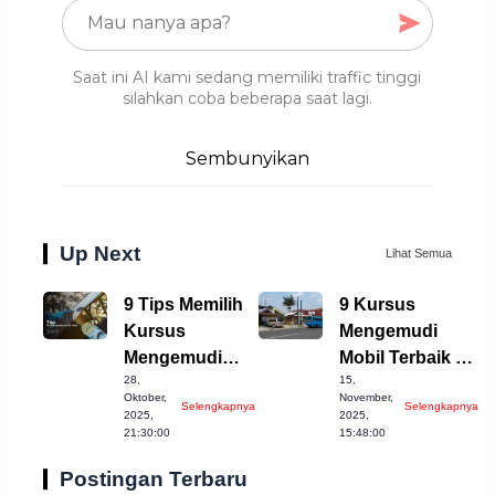
Saat ini AI kami sedang memiliki traffic tinggi
silahkan coba beberapa saat lagi.
Sembunyikan
Up Next
Lihat Semua
9 Tips Memilih
9 Kursus
Kursus
Mengemudi
Mengemudi
Mobil Terbaik di
28,
15,
Mobil Terbaik di
Kota Bogor
Oktober,
November,
Selengkapnya
Selengkapnya
Cilegon
yang Wajib
2025,
2025,
21:30:00
15:48:00
Dicoba
Postingan Terbaru