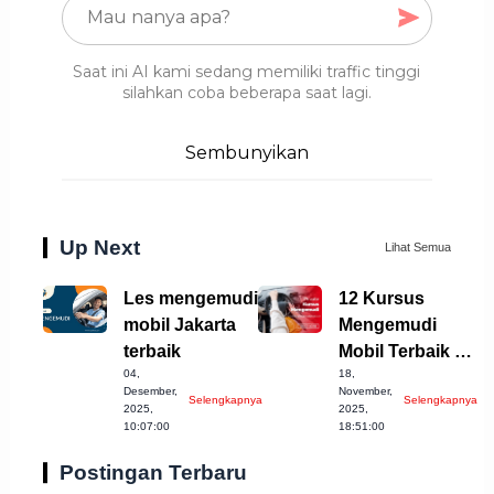
Saat ini AI kami sedang memiliki traffic tinggi
silahkan coba beberapa saat lagi.
Sembunyikan
Up Next
Lihat Semua
Les mengemudi
12 Kursus
mobil Jakarta
Mengemudi
terbaik
Mobil Terbaik di
04,
18,
Kota Banjar
Desember,
November,
Selengkapnya
Selengkapnya
Jabar
2025,
2025,
10:07:00
18:51:00
Postingan Terbaru