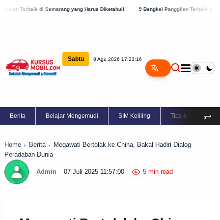
di Semarang yang Harus Diketahui!
9 Bengkel Panggilan Terbaik di Kabupaten Semara
Sabtu
8 Agu 2026 17:23:16
⥅
Berita
Belajar Mengemudi
SIM Keliling
Tips & Trik
Home
Berita
Megawati Bertolak ke China, Bakal Hadiri Dialog
Peradaban Dunia
Admin
07 Juli 2025 11:57:00
5 min read