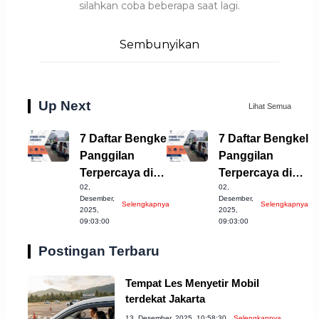
silahkan coba beberapa saat lagi.
Sembunyikan
Up Next
Lihat Semua
7 Daftar Bengkel
7 Daftar Bengkel
Panggilan
Panggilan
Terpercaya di
Terpercaya di
02,
02,
Pemalang 2023!
Pemalang 2023!
Desember,
Desember,
Selengkapnya
Selengkapnya
2025,
2025,
09:03:00
09:03:00
Postingan Terbaru
Tempat Les Menyetir Mobil
terdekat Jakarta
13, Desember, 2025, 10:58:30
Selengkapnya