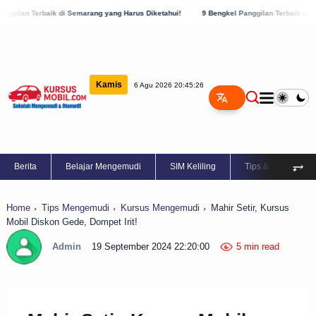
 di Semarang yang Harus Diketahui!
9 Bengkel Panggilan Terbaik di Kabupaten Semar
Kamis
6 Agu 2026 20:45:27
⥅
Berita
Belajar Mengemudi
SIM Keliling
Tips & Trik
Home
Tips Mengemudi
Kursus Mengemudi
Mahir Setir, Kursus
Mobil Diskon Gede, Dompet Irit!
Admin
19 September 2024 22:20:00
5 min read