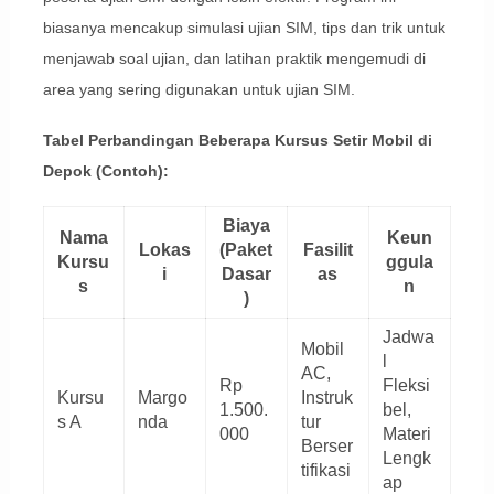
biasanya mencakup simulasi ujian SIM, tips dan trik untuk
menjawab soal ujian, dan latihan praktik mengemudi di
area yang sering digunakan untuk ujian SIM.
Tabel Perbandingan Beberapa Kursus Setir Mobil di
Depok (Contoh):
Biaya
Nama
Keun
Lokas
(Paket
Fasilit
Kursu
ggula
i
Dasar
as
s
n
)
Jadwa
Mobil
l
AC,
Rp
Fleksi
Kursu
Margo
Instruk
1.500.
bel,
s A
nda
tur
000
Materi
Berser
Lengk
tifikasi
ap