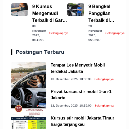
9 Kursus
9 Bengkel
Mengemudi
Panggilan
Terbaik di Garut
Terbaik di
08,
29,
yang Harus
Semarang yang
November,
November,
Selengkapnya
Selengkapnya
Dicoba!
Harus
2025,
2025,
08:41:00
05:02:00
Diketahui!
Postingan Terbaru
Tempat Les Menyetir Mobil
terdekat Jakarta
13, Desember, 2025, 10:58:30
Selengkapnya
Privat kursus stir mobil 1-on-1
Jakarta
12, Desember, 2025, 18:15:00
Selengkapnya
Kursus stir mobil Jakarta Timur
harga terjangkau