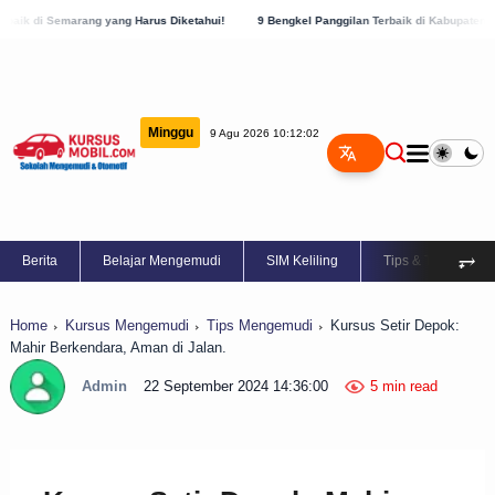
g Harus Diketahui!
9 Bengkel Panggilan Terbaik di Kabupaten Semarang, Cek Sekara
Minggu
9 Agu 2026 10:12:03
⥅
Berita
Belajar Mengemudi
SIM Keliling
Tips & Trik
Home
Kursus Mengemudi
Tips Mengemudi
Kursus Setir Depok:
Mahir Berkendara, Aman di Jalan.
Admin
22 September 2024 14:36:00
5 min read