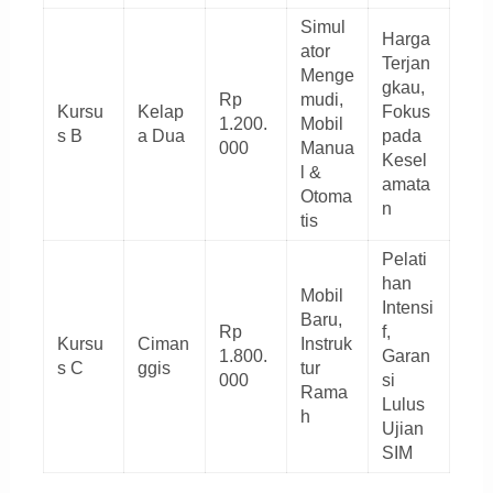
Simul
Harga
ator
Terjan
Menge
gkau,
Rp
mudi,
Kursu
Kelap
Fokus
1.200.
Mobil
s B
a Dua
pada
000
Manua
Kesel
l &
amata
Otoma
n
tis
Pelati
han
Mobil
Intensi
Baru,
Rp
f,
Kursu
Ciman
Instruk
1.800.
Garan
s C
ggis
tur
000
si
Rama
Lulus
h
Ujian
SIM