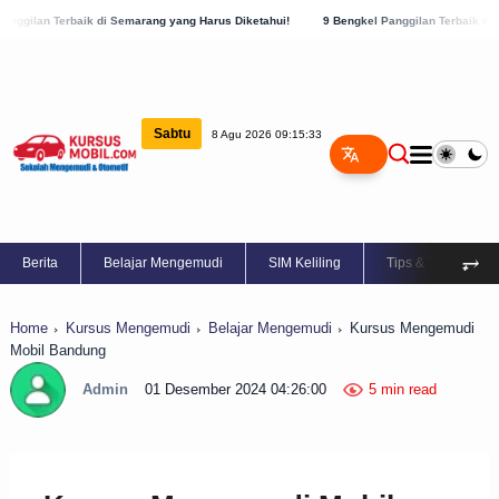
di Semarang yang Harus Diketahui!
9 Bengkel Panggilan Terbaik di Kabupaten Semara
Sabtu
8 Agu 2026 09:15:34
⥅
Berita
Belajar Mengemudi
SIM Keliling
Tips & Trik
Home
Kursus Mengemudi
Belajar Mengemudi
Kursus Mengemudi
Mobil Bandung
Admin
01 Desember 2024 04:26:00
5 min read