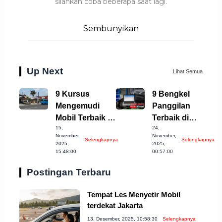
silahkan coba beberapa saat lagi.
Sembunyikan
Up Next
Lihat Semua
9 Kursus
9 Bengkel
Mengemudi
Panggilan
Mobil Terbaik di
Terbaik di
15,
24,
Kota Bogor
Temanggung
November,
November,
Selengkapnya
Selengkapnya
yang Wajib
untuk Anda
2025,
2025,
15:48:00
00:57:00
Dicoba
Coba!
Postingan Terbaru
Tempat Les Menyetir Mobil
terdekat Jakarta
13, Desember, 2025, 10:58:30
Selengkapnya