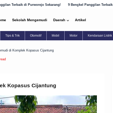
rejo Sekarang!
9 Bengkel Panggilan Terbaik di Semarang yang Harus
ome
Sekolah Mengemudi
Daerah
Artikel
Tips & Trik
Otomotif
Mobil
Motor
Kendaraan Listrik
mudi di Komplek Kopasus Cijantung
read
ek Kopasus Cijantung