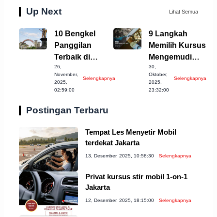
Up Next
Lihat Semua
10 Bengkel
9 Langkah
Panggilan
Memilih Kursus
Terbaik di
Mengemudi
26,
30,
Sukoharjo yang
Mobil Terbaik di
November,
Oktober,
Selengkapnya
Selengkapnya
Patut Diketahui
Denpasar
2025,
2025,
02:59:00
23:32:00
Postingan Terbaru
Tempat Les Menyetir Mobil
terdekat Jakarta
13, Desember, 2025, 10:58:30
Selengkapnya
Privat kursus stir mobil 1-on-1
Jakarta
12, Desember, 2025, 18:15:00
Selengkapnya