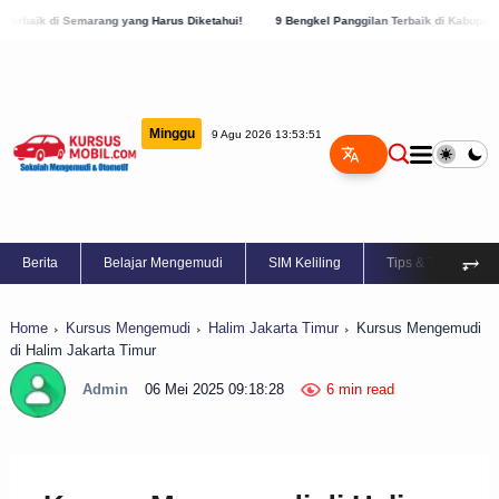
 yang Harus Diketahui!
9 Bengkel Panggilan Terbaik di Kabupaten Semarang, Cek Sek
Minggu
9 Agu 2026 13:53:52
⥅
Berita
Belajar Mengemudi
SIM Keliling
Tips & Trik
Home
Kursus Mengemudi
Halim Jakarta Timur
Kursus Mengemudi
di Halim Jakarta Timur
Admin
06 Mei 2025 09:18:28
6 min read