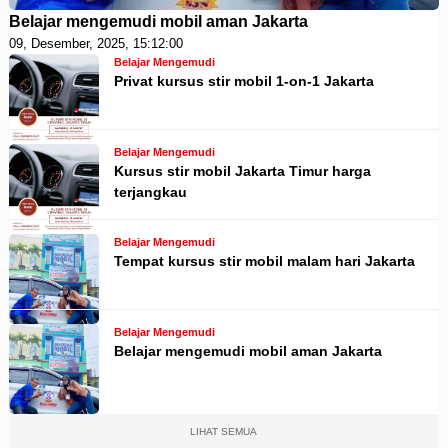
Belajar mengemudi mobil aman Jakarta
09, Desember, 2025, 15:12:00
Belajar Mengemudi
Privat kursus stir mobil 1-on-1 Jakarta
Belajar Mengemudi
Kursus stir mobil Jakarta Timur harga
terjangkau
Belajar Mengemudi
Tempat kursus stir mobil malam hari Jakarta
Belajar Mengemudi
Belajar mengemudi mobil aman Jakarta
LIHAT SEMUA