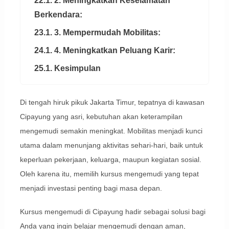
22.1. 2. Meningkatkan Keselamatan
Berkendara:
23.1. 3. Mempermudah Mobilitas:
24.1. 4. Meningkatkan Peluang Karir:
25.1. Kesimpulan
Di tengah hiruk pikuk Jakarta Timur, tepatnya di kawasan
Cipayung yang asri, kebutuhan akan keterampilan
mengemudi semakin meningkat. Mobilitas menjadi kunci
utama dalam menunjang aktivitas sehari-hari, baik untuk
keperluan pekerjaan, keluarga, maupun kegiatan sosial.
Oleh karena itu, memilih kursus mengemudi yang tepat
menjadi investasi penting bagi masa depan.
Kursus mengemudi di Cipayung hadir sebagai solusi bagi
Anda yang ingin belajar mengemudi dengan aman,