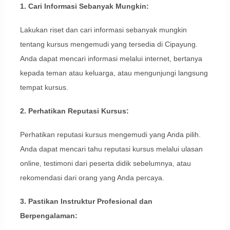
1. Cari Informasi Sebanyak Mungkin:
Lakukan riset dan cari informasi sebanyak mungkin
tentang kursus mengemudi yang tersedia di Cipayung.
Anda dapat mencari informasi melalui internet, bertanya
kepada teman atau keluarga, atau mengunjungi langsung
tempat kursus.
2. Perhatikan Reputasi Kursus:
Perhatikan reputasi kursus mengemudi yang Anda pilih.
Anda dapat mencari tahu reputasi kursus melalui ulasan
online, testimoni dari peserta didik sebelumnya, atau
rekomendasi dari orang yang Anda percaya.
3. Pastikan Instruktur Profesional dan
Berpengalaman: