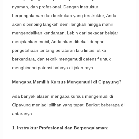
nyaman, dan profesional. Dengan instruktur
berpengalaman dan kurikulum yang terstruktur, Anda
akan dibimbing langkah demi langkah hingga mahir
mengendalikan kendaraan. Lebih dari sekadar belajar
menjalankan mobil, Anda akan dibekali dengan
pengetahuan tentang peraturan lalu lintas, etika
berkendara, dan teknik mengemudi defensif untuk
menghindari potensi bahaya di jalan raya.
Mengapa Memilih Kursus Mengemudi di Cipayung?
Ada banyak alasan mengapa kursus mengemudi di
Cipayung menjadi pilihan yang tepat. Berikut beberapa di
antaranya:
1. Instruktur Profesional dan Berpengalaman: