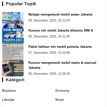
Popular Topik
Belajar mengemudi mobil aman Jakarta
09, Desember, 2025, 15:12:00
Kursus stir mobil Jakarta dibantu SIM A
08, Desember, 2025, 14:11:00
Paket latihan stir mobil pemula Jakarta
07, Desember, 2025, 13:10:00
Kursus mengemudi mobil matic & manual
Jakarta
06, Desember, 2025, 12:09:00
Kategori
Business
Economy
Lifestyle
Music