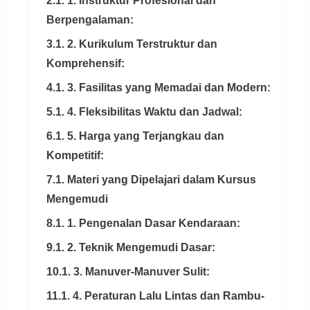
2.1. 1. Instruktur Profesional dan
Berpengalaman:
3.1. 2. Kurikulum Terstruktur dan
Komprehensif:
4.1. 3. Fasilitas yang Memadai dan Modern:
5.1. 4. Fleksibilitas Waktu dan Jadwal:
6.1. 5. Harga yang Terjangkau dan
Kompetitif:
7.1. Materi yang Dipelajari dalam Kursus
Mengemudi
8.1. 1. Pengenalan Dasar Kendaraan:
9.1. 2. Teknik Mengemudi Dasar:
10.1. 3. Manuver-Manuver Sulit:
11.1. 4. Peraturan Lalu Lintas dan Rambu-