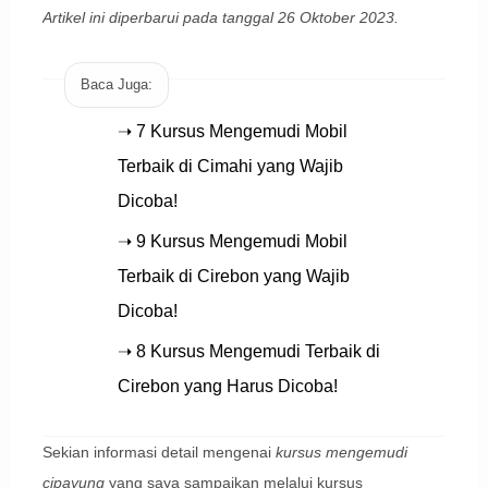
Artikel ini diperbarui pada tanggal 26 Oktober 2023.
Baca Juga:
➝ 7 Kursus Mengemudi Mobil
Terbaik di Cimahi yang Wajib
Dicoba!
➝ 9 Kursus Mengemudi Mobil
Terbaik di Cirebon yang Wajib
Dicoba!
➝ 8 Kursus Mengemudi Terbaik di
Cirebon yang Harus Dicoba!
Sekian informasi detail mengenai
kursus mengemudi
cipayung
yang saya sampaikan melalui kursus