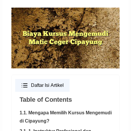
Daftar Isi Artikel
Table of Contents
1.1. Mengapa Memilih Kursus Mengemudi
di Cipayung?