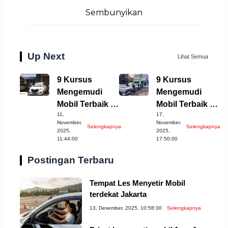
Sembunyikan
Up Next
Lihat Semua
9 Kursus
9 Kursus
Mengemudi
Mengemudi
Mobil Terbaik di
Mobil Terbaik di
11,
17,
Cirebon yang
Kota Bekasi
November,
November,
Selengkapnya
Selengkapnya
Wajib Dicoba!
2023
2025,
2025,
11:44:00
17:50:00
Postingan Terbaru
Tempat Les Menyetir Mobil
terdekat Jakarta
13, Desember, 2025, 10:58:30
Selengkapnya