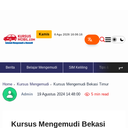
gilan Terbaik di Sragen untuk Anda!
10 Bengkel Panggilan Terbaik di Sukoharjo yang P
Kamis
6 Agu 2026 16:06:17
⥅
Berita
Belajar Mengemudi
SIM Keliling
Tips & Trik
Home
Kursus Mengemudi
Kursus Mengemudi Bekasi Timur
Admin
19 Agustus 2024 14:48:00
5 min read
Kursus Mengemudi Bekasi