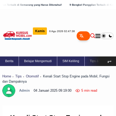
marang yang Harus Diketahui!
9 Bengkel Panggilan Terbaik di Kabupaten Semarang, C
Kamis
6 Agu 2026 02:47:39
⥅
Berita
Belajar Mengemudi
SIM Keliling
Tips & Trik
Home
Tips
Otomotif
Kenali Start Stop Engine pada Mobil, Fungsi
dan Dampaknya
Admin
04 Januari 2025 09:19:00
5 min read