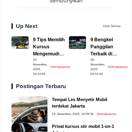
Sembunyikan
Up Next
Lihat Semua
9 Tips Memilih
9 Bengkel
Kursus
Panggilan
Mengemudi
Terbaik di
20,
28,
Terbaik di
Kabupaten
November,
November,
Selengkapnya
Selengkapnya
Bandung
Semarang, Cek
2025,
2025,
20:53:00
04:01:00
Sekarang!
Postingan Terbaru
Tempat Les Menyetir Mobil
terdekat Jakarta
13, Desember, 2025, 10:58:30
Selengkapnya
Privat kursus stir mobil 1-on-1