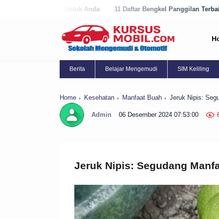
uk Anda
11 Daftar Bengkel Panggilan Terbaik di Purworejo Sekarang!
H
Berita
Belajar Mengemudi
SIM Keliling
Home
Kesehatan
Manfaat Buah
Jeruk Nipis: Seg
Admin
06 Desember 2024 07:53:00
Jeruk Nipis: Segudang Manfa