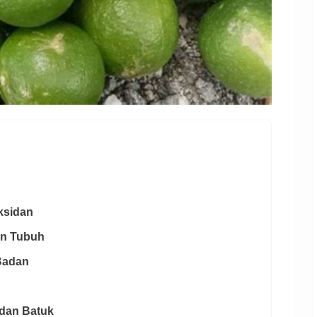
ksidan
an Tubuh
Badan
 dan Batuk