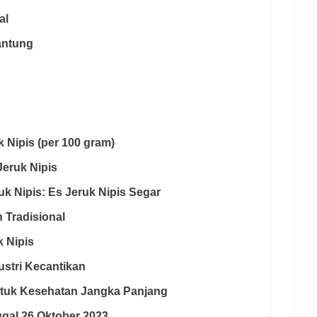
al
antung
k Nipis (per 100 gram)
Jeruk Nipis
k Nipis: Es Jeruk Nipis Segar
 Tradisional
k Nipis
ustri Kecantikan
 untuk Kesehatan Jangka Panjang
nggal 26 Oktober 2023.