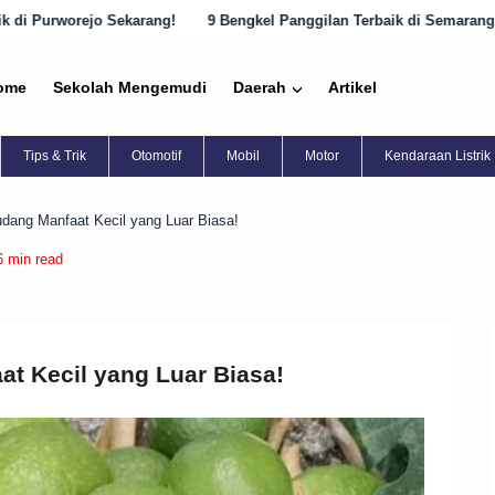
9 Bengkel Panggilan Terbaik di Semarang yang Harus Diketahui!
ome
Sekolah Mengemudi
Daerah
Artikel
Tips & Trik
Otomotif
Mobil
Motor
Kendaraan Listrik
udang Manfaat Kecil yang Luar Biasa!
6 min read
at Kecil yang Luar Biasa!