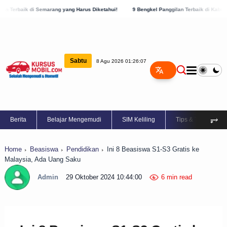
rang yang Harus Diketahui!
9 Bengkel Panggilan Terbaik di Kabupaten Semarang, Ce
Sabtu
8 Agu 2026 01:26:08
⥅
Berita
Belajar Mengemudi
SIM Keliling
Tips & Trik
Home
Beasiswa
Pendidikan
Ini 8 Beasiswa S1-S3 Gratis ke
Malaysia, Ada Uang Saku
Admin
29 Oktober 2024 10:44:00
6 min read