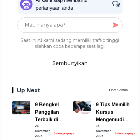
AI kami siap membantu
pertanyaan anda
Saat ini AI kami sedang memiliki traffic tinggi
silahkan coba beberapa saat lagi.
Sembunyikan
Up Next
Lihat Semua
9 Bengkel
9 Tips Memilih
Panggilan
Kursus
Terbaik di
Mengemudi
24,
16,
Temanggung
Mobil Bekasi
November,
November,
Selengkapnya
Selengkapnya
untuk Anda
Terbaik!
2025,
2025,