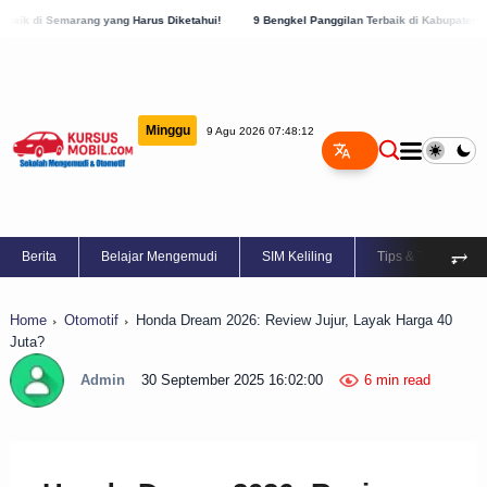
ang Harus Diketahui!
9 Bengkel Panggilan Terbaik di Kabupaten Semarang, Cek Sekar
Minggu
9 Agu 2026 07:48:13
⥅
Berita
Belajar Mengemudi
SIM Keliling
Tips & Trik
Home
Otomotif
Honda Dream 2026: Review Jujur, Layak Harga 40
Juta?
Admin
30 September 2025 16:02:00
6 min read