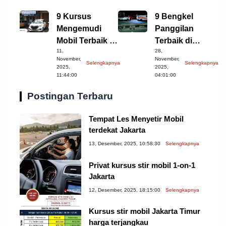
9 Kursus
9 Bengkel
Mengemudi
Panggilan
Mobil Terbaik di
Terbaik di
11,
28,
Cirebon yang
Kabupaten
November,
November,
Selengkapnya
Selengkapnya
Wajib Dicoba!
Semarang, Cek
2025,
2025,
11:44:00
04:01:00
Sekarang!
Postingan Terbaru
Tempat Les Menyetir Mobil
terdekat Jakarta
13, Desember, 2025, 10:58:30
Selengkapnya
Privat kursus stir mobil 1-on-1
Jakarta
12, Desember, 2025, 18:15:00
Selengkapnya
Kursus stir mobil Jakarta Timur
harga terjangkau