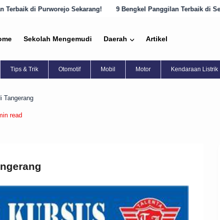
 Sekarang!
9 Bengkel Panggilan Terbaik di Semarang yang Harus Dik
ome
Sekolah Mengemudi
Daerah
Artikel
Tips & Trik
Otomotif
Mobil
Motor
Kendaraan Listrik
di Tangerang
min read
angerang