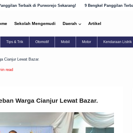
urworejo Sekarang!
9 Bengkel Panggilan Terbaik di Semarang yang H
ome
Sekolah Mengemudi
Daerah
Artikel
Tips & Trik
Otomotif
Mobil
Motor
Kendaraan Listrik
 Cianjur Lewat Bazar.
min read
ban Warga Cianjur Lewat Bazar.