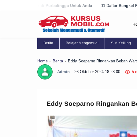
di Purbalingga Untuk Anda
11 Daftar Bengkel Panggilan Terbaik di P
H
Berita
Belajar Mengemudi
SIM Keliling
Home
Berita
Eddy Soeparno Ringankan Beban Warga
Admin
26 Oktober 2024 18:28:00
5 
Eddy Soeparno Ringankan Be