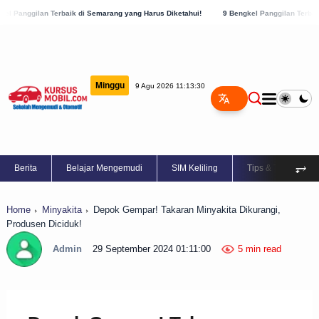
rbaik di Semarang yang Harus Diketahui!
9 Bengkel Panggilan Terbaik di Kabupaten 
Minggu
9 Agu 2026 11:13:31
⥅
Berita
Belajar Mengemudi
SIM Keliling
Tips & Trik
Home
Minyakita
Depok Gempar! Takaran Minyakita Dikurangi,
Produsen Diciduk!
Admin
29 September 2024 01:11:00
5 min read