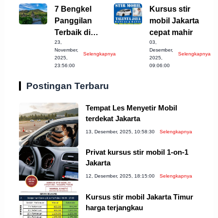
7 Bengkel
Kursus stir
Panggilan
mobil Jakarta
Terbaik di
cepat mahir
23,
03,
Wonosobo
November,
Desember,
Selengkapnya
Selengkapnya
untuk Anda!
2025,
2025,
23:56:00
09:06:00
Postingan Terbaru
Tempat Les Menyetir Mobil
terdekat Jakarta
13, Desember, 2025, 10:58:30
Selengkapnya
Privat kursus stir mobil 1-on-1
Jakarta
12, Desember, 2025, 18:15:00
Selengkapnya
Kursus stir mobil Jakarta Timur
harga terjangkau