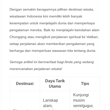
Dengan semakin beragamnya pilihan destinasi wisata,
wisatawan Indonesia kini memiliki lebih banyak
kesempatan untuk menjelajahi dunia dan memperkaya
pengalaman mereka. Baik itu menjelajahi keindahan alam
Chongqing atau mengikuti perjalanan spiritual ke Vatikan,
setiap perjalanan akan memberikan pengalaman yang
berharga dan memperluas wawasan kita tentang dunia.
Semoga artikel ini bermanfaat bagi Anda yang sedang
merencanakan perjalanan wisata!
Daya Tarik
Destinasi
Tips
Utama
Kunjungi
Lanskap
musim
alam,
semi/gugur,