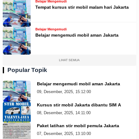
Belajar Mengemudi
Tempat kursus stir mobil malam hari Jakarta
Belajar Mengemudi
Belajar mengemudi mobil aman Jakarta
LIHAT SEMUA
Popular Topik
Belajar mengemudi mobil aman Jakarta
09, Desember, 2025, 15:12:00
Kursus stir mobil Jakarta dibantu SIM A
08, Desember, 2025, 14:11:00
Paket latihan stir mobil pemula Jakarta
07, Desember, 2025, 13:10:00