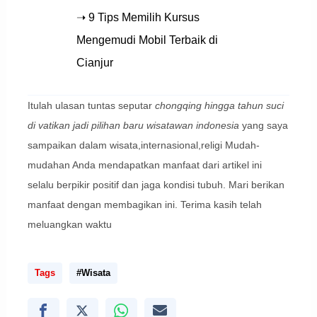
➝ 9 Tips Memilih Kursus
Mengemudi Mobil Terbaik di
Cianjur
Itulah ulasan tuntas seputar
chongqing hingga tahun suci
di vatikan jadi pilihan baru wisatawan indonesia
yang saya
sampaikan dalam wisata,internasional,religi Mudah-
mudahan Anda mendapatkan manfaat dari artikel ini
selalu berpikir positif dan jaga kondisi tubuh. Mari berikan
manfaat dengan membagikan ini. Terima kasih telah
meluangkan waktu
Tags
#Wisata