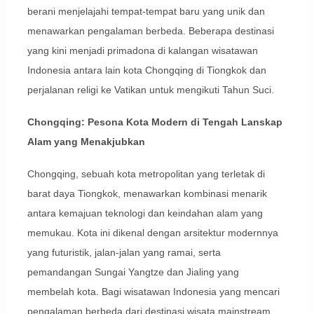
berani menjelajahi tempat-tempat baru yang unik dan
menawarkan pengalaman berbeda. Beberapa destinasi
yang kini menjadi primadona di kalangan wisatawan
Indonesia antara lain kota Chongqing di Tiongkok dan
perjalanan religi ke Vatikan untuk mengikuti Tahun Suci.
Chongqing: Pesona Kota Modern di Tengah Lanskap
Alam yang Menakjubkan
Chongqing, sebuah kota metropolitan yang terletak di
barat daya Tiongkok, menawarkan kombinasi menarik
antara kemajuan teknologi dan keindahan alam yang
memukau. Kota ini dikenal dengan arsitektur modernnya
yang futuristik, jalan-jalan yang ramai, serta
pemandangan Sungai Yangtze dan Jialing yang
membelah kota. Bagi wisatawan Indonesia yang mencari
pengalaman berbeda dari destinasi wisata mainstream,