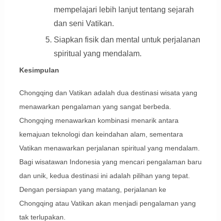
mempelajari lebih lanjut tentang sejarah
dan seni Vatikan.
Siapkan fisik dan mental untuk perjalanan
spiritual yang mendalam.
Kesimpulan
Chongqing dan Vatikan adalah dua destinasi wisata yang
menawarkan pengalaman yang sangat berbeda.
Chongqing menawarkan kombinasi menarik antara
kemajuan teknologi dan keindahan alam, sementara
Vatikan menawarkan perjalanan spiritual yang mendalam.
Bagi wisatawan Indonesia yang mencari pengalaman baru
dan unik, kedua destinasi ini adalah pilihan yang tepat.
Dengan persiapan yang matang, perjalanan ke
Chongqing atau Vatikan akan menjadi pengalaman yang
tak terlupakan.