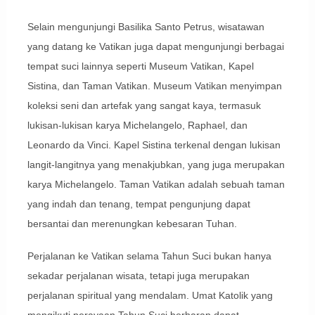
Selain mengunjungi Basilika Santo Petrus, wisatawan
yang datang ke Vatikan juga dapat mengunjungi berbagai
tempat suci lainnya seperti Museum Vatikan, Kapel
Sistina, dan Taman Vatikan. Museum Vatikan menyimpan
koleksi seni dan artefak yang sangat kaya, termasuk
lukisan-lukisan karya Michelangelo, Raphael, dan
Leonardo da Vinci. Kapel Sistina terkenal dengan lukisan
langit-langitnya yang menakjubkan, yang juga merupakan
karya Michelangelo. Taman Vatikan adalah sebuah taman
yang indah dan tenang, tempat pengunjung dapat
bersantai dan merenungkan kebesaran Tuhan.
Perjalanan ke Vatikan selama Tahun Suci bukan hanya
sekadar perjalanan wisata, tetapi juga merupakan
perjalanan spiritual yang mendalam. Umat Katolik yang