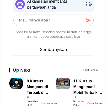
AI kami siap membantu
pertanyaan anda
Saat ini AI kami sedang memiliki traffic tinggi
silahkan coba beberapa saat lagi.
Sembunyikan
Up Next
Lihat Semua
8 Kursus
11 Kursus
Mengemudi
Mengemudi
Terbaik di
Mobil Terbaik di
10,
19,
Cirebon yang
Bandung
November,
November,
Selengkapnya
Selengkapnya
Harus Dicoba!
Kabupaten yang
2025,
2025,