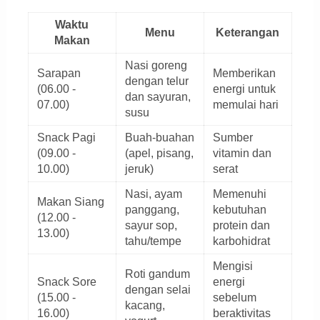
Waktu
Menu
Keterangan
Makan
Nasi goreng
Sarapan
Memberikan
dengan telur
(06.00 -
energi untuk
dan sayuran,
07.00)
memulai hari
susu
Snack Pagi
Buah-buahan
Sumber
(09.00 -
(apel, pisang,
vitamin dan
10.00)
jeruk)
serat
Nasi, ayam
Memenuhi
Makan Siang
panggang,
kebutuhan
(12.00 -
sayur sop,
protein dan
13.00)
tahu/tempe
karbohidrat
Mengisi
Roti gandum
Snack Sore
energi
dengan selai
(15.00 -
sebelum
kacang,
16.00)
beraktivitas