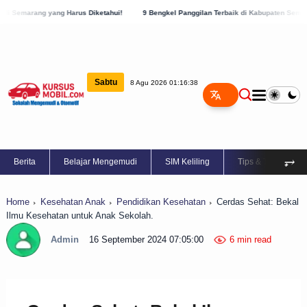
us Diketahui!
9 Bengkel Panggilan Terbaik di Kabupaten Semarang, Cek Sekarang!
Sabtu
8 Agu 2026 01:16:39
⥅
Berita
Belajar Mengemudi
SIM Keliling
Tips & Trik
Home
Kesehatan Anak
Pendidikan Kesehatan
Cerdas Sehat: Bekal
Ilmu Kesehatan untuk Anak Sekolah.
Admin
16 September 2024 07:05:00
6 min read