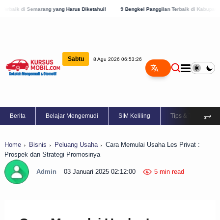
g yang Harus Diketahui!
9 Bengkel Panggilan Terbaik di Kabupaten Semarang, Cek Se
Sabtu
8 Agu 2026 06:53:27
⥅
Berita
Belajar Mengemudi
SIM Keliling
Tips & Trik
Home
Bisnis
Peluang Usaha
Cara Memulai Usaha Les Privat :
Prospek dan Strategi Promosinya
Admin
03 Januari 2025 02:12:00
5 min read