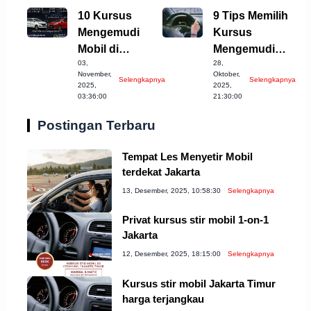
10 Kursus
9 Tips Memilih
Mengemudi
Kursus
Mobil di
Mengemudi
03,
28,
Tasikmalaya
Mobil Terbaik di
November,
Oktober,
Selengkapnya
Selengkapnya
yang Wajib
Cilegon
2025,
2025,
03:36:00
21:30:00
Dicoba!
Postingan Terbaru
Tempat Les Menyetir Mobil
terdekat Jakarta
13, Desember, 2025, 10:58:30
Selengkapnya
Privat kursus stir mobil 1-on-1
Jakarta
12, Desember, 2025, 18:15:00
Selengkapnya
Kursus stir mobil Jakarta Timur
harga terjangkau