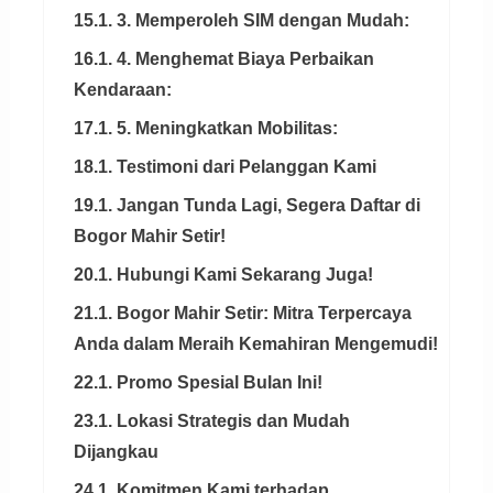
15.1. 3. Memperoleh SIM dengan Mudah:
16.1. 4. Menghemat Biaya Perbaikan
Kendaraan:
17.1. 5. Meningkatkan Mobilitas:
18.1. Testimoni dari Pelanggan Kami
19.1. Jangan Tunda Lagi, Segera Daftar di
Bogor Mahir Setir!
20.1. Hubungi Kami Sekarang Juga!
21.1. Bogor Mahir Setir: Mitra Terpercaya
Anda dalam Meraih Kemahiran Mengemudi!
22.1. Promo Spesial Bulan Ini!
23.1. Lokasi Strategis dan Mudah
Dijangkau
24.1. Komitmen Kami terhadap