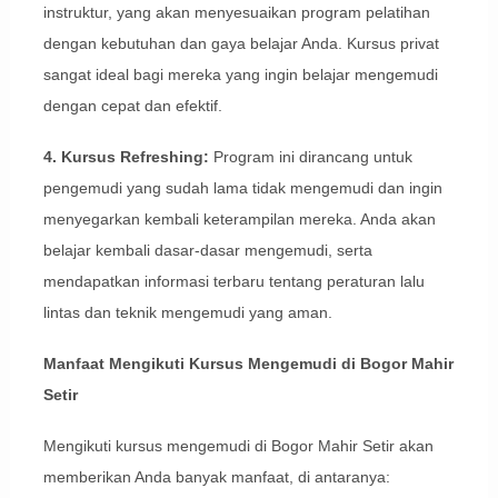
instruktur, yang akan menyesuaikan program pelatihan
dengan kebutuhan dan gaya belajar Anda. Kursus privat
sangat ideal bagi mereka yang ingin belajar mengemudi
dengan cepat dan efektif.
4. Kursus Refreshing:
Program ini dirancang untuk
pengemudi yang sudah lama tidak mengemudi dan ingin
menyegarkan kembali keterampilan mereka. Anda akan
belajar kembali dasar-dasar mengemudi, serta
mendapatkan informasi terbaru tentang peraturan lalu
lintas dan teknik mengemudi yang aman.
Manfaat Mengikuti Kursus Mengemudi di Bogor Mahir
Setir
Mengikuti kursus mengemudi di Bogor Mahir Setir akan
memberikan Anda banyak manfaat, di antaranya: