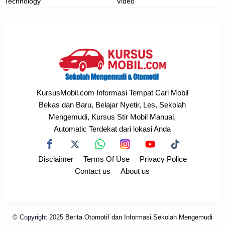
Technology
Video
KursusMobil.com Informasi Tempat Cari Mobil
Bekas dan Baru, Belajar Nyetir, Les, Sekolah
Mengemudi, Kursus Stir Mobil Manual,
Automatic Terdekat dari lokasi Anda
Disclaimer
Terms Of Use
Privacy Police
Contact us
About us
© Copyright 2025
Berita Otomotif dan Informasi Sekolah Mengemudi