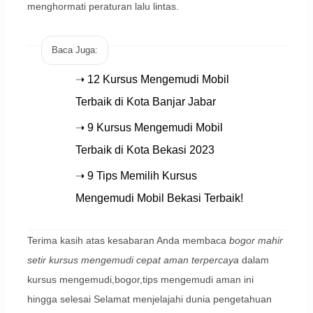
menghormati peraturan lalu lintas.
Baca Juga:
➝ 12 Kursus Mengemudi Mobil
Terbaik di Kota Banjar Jabar
➝ 9 Kursus Mengemudi Mobil
Terbaik di Kota Bekasi 2023
➝ 9 Tips Memilih Kursus
Mengemudi Mobil Bekasi Terbaik!
Terima kasih atas kesabaran Anda membaca
bogor mahir
setir kursus mengemudi cepat aman terpercaya
dalam
kursus mengemudi,bogor,tips mengemudi aman ini
hingga selesai Selamat menjelajahi dunia pengetahuan