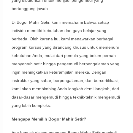
yang dibutuhkan untuk menjadi pengemudi yang
bertanggung jawab.
Di Bogor Mahir Setir, kami memahami bahwa setiap
individu memiliki kebutuhan dan gaya belajar yang
berbeda. Oleh karena itu, kami menawarkan berbagai
program kursus yang dirancang khusus untuk memenuhi
kebutuhan Anda, mulai dari pemula yang belum pernah
menyentuh setir hingga pengemudi berpengalaman yang
ingin meningkatkan keterampilan mereka. Dengan
instruktur yang sabar, berpengalaman, dan bersertifikasi,
kami akan membimbing Anda langkah demi langkah, dari
dasar-dasar mengemudi hingga teknik-teknik mengemudi
yang lebih kompleks.
Mengapa Memilih Bogor Mahir Setir?
Ada banyak alasan mengapa Bogor Mahir Setir menjadi