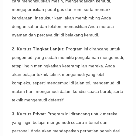
cara menghidupkan mesin, mengendalikan kemudi,
mengoperasikan pedal gas dan rem, serta memarkir
kendaraan. Instruktur kami akan membimbing Anda
dengan sabar dan telaten, memastikan Anda merasa
nyaman dan percaya diri di belakang kemudi.
2. Kursus Tingkat Lanjut:
Program ini dirancang untuk
pengemudi yang sudah memiliki pengalaman mengemudi,
tetapi ingin meningkatkan keterampilan mereka. Anda
akan belajar teknik-teknik mengemudi yang lebih
kompleks, seperti mengemudi di jalan tol, mengemudi di
malam hari, mengemudi dalam kondisi cuaca buruk, serta
teknik mengemudi defensif.
3. Kursus Privat:
Program ini dirancang untuk mereka
yang ingin belajar mengemudi secara intensif dan
personal. Anda akan mendapatkan perhatian penuh dari