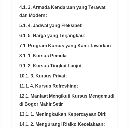
4.1. 3. Armada Kendaraan yang Terawat
dan Modern:
5.1. 4. Jadwal yang Fleksibel:
6.1. 5. Harga yang Terjangkau:
7.1. Program Kursus yang Kami Tawarkan
8.1. 1. Kursus Pemula:
9.1. 2. Kursus Tingkat Lanjut:
10.1. 3. Kursus Privat:
11.1. 4. Kursus Refreshing:
12.1. Manfaat Mengikuti Kursus Mengemudi
di Bogor Mahir Setir
13.1. 1. Meningkatkan Kepercayaan Diri:
14.1. 2. Mengurangi Risiko Kecelakaan: