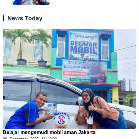
News Today
Belajar mengemudi mobil aman Jakarta