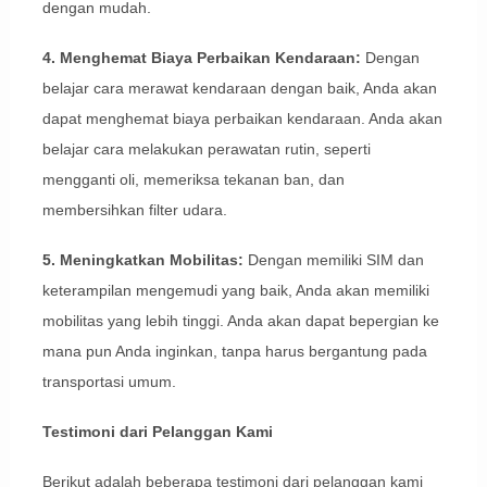
dengan mudah.
4. Menghemat Biaya Perbaikan Kendaraan:
Dengan
belajar cara merawat kendaraan dengan baik, Anda akan
dapat menghemat biaya perbaikan kendaraan. Anda akan
belajar cara melakukan perawatan rutin, seperti
mengganti oli, memeriksa tekanan ban, dan
membersihkan filter udara.
5. Meningkatkan Mobilitas:
Dengan memiliki SIM dan
keterampilan mengemudi yang baik, Anda akan memiliki
mobilitas yang lebih tinggi. Anda akan dapat bepergian ke
mana pun Anda inginkan, tanpa harus bergantung pada
transportasi umum.
Testimoni dari Pelanggan Kami
Berikut adalah beberapa testimoni dari pelanggan kami