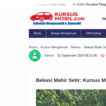
balingga Untuk Anda
11 Daftar Bengkel Panggilan Terbaik di Purwore
H
Berita
Belajar Mengemudi
SIM Keliling
Home
Kursus Mengemudi
Bekasi
Bekasi Mahir S
Admin
01 September 2024 05:51:00
Bekasi Mahir Setir: Kursus 