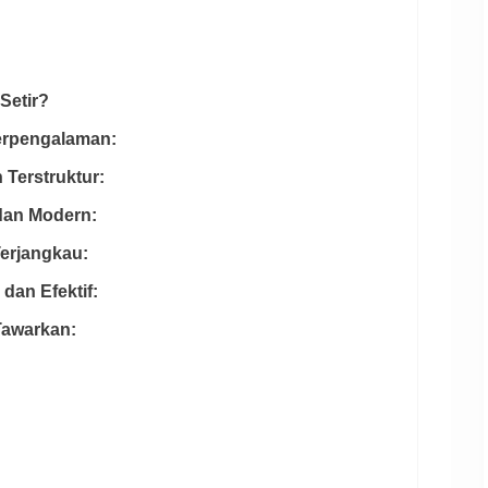
Setir?
Berpengalaman:
 Terstruktur:
dan Modern:
Terjangkau:
 dan Efektif:
Tawarkan: