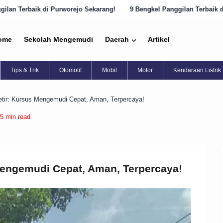
jo Sekarang!
9 Bengkel Panggilan Terbaik di Semarang yang Harus D
ome
Sekolah Mengemudi
Daerah
Artikel
Tips & Trik
Otomotif
Mobil
Motor
Kendaraan Listrik
etir: Kursus Mengemudi Cepat, Aman, Terpercaya!
5 min read
Mengemudi Cepat, Aman, Terpercaya!