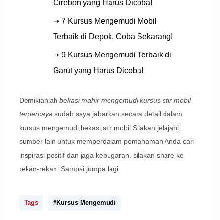
Cirebon yang Harus Dicoba!
➝ 7 Kursus Mengemudi Mobil
Terbaik di Depok, Coba Sekarang!
➝ 9 Kursus Mengemudi Terbaik di
Garut yang Harus Dicoba!
Demikianlah
bekasi mahir mengemudi kursus stir mobil
terpercaya
sudah saya jabarkan secara detail dalam
kursus mengemudi,bekasi,stir mobil Silakan jelajahi
sumber lain untuk memperdalam pemahaman Anda cari
inspirasi positif dan jaga kebugaran. silakan share ke
rekan-rekan. Sampai jumpa lagi
Tags
#Kursus Mengemudi