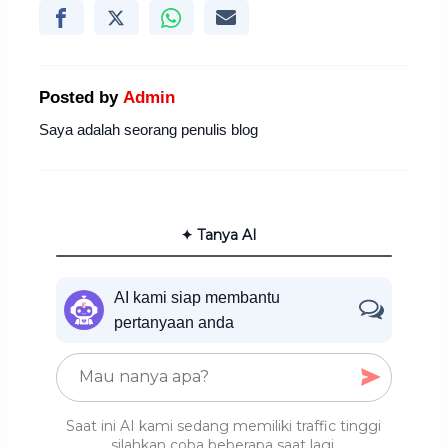
Posted by
Admin
Saya adalah seorang penulis blog
✦ Tanya AI
AI kami siap membantu
pertanyaan anda
Saat ini AI kami sedang memiliki traffic tinggi
silahkan coba beberapa saat lagi.