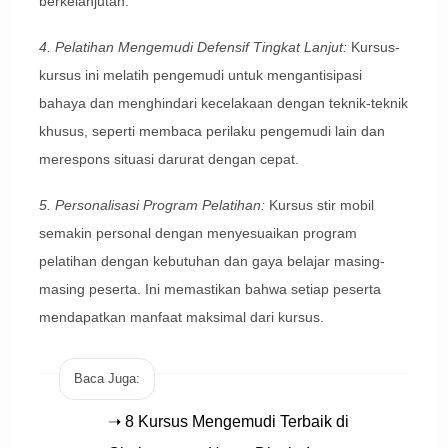
berkelanjutan.
4. Pelatihan Mengemudi Defensif Tingkat Lanjut:
Kursus-
kursus ini melatih pengemudi untuk mengantisipasi
bahaya dan menghindari kecelakaan dengan teknik-teknik
khusus, seperti membaca perilaku pengemudi lain dan
merespons situasi darurat dengan cepat.
5. Personalisasi Program Pelatihan:
Kursus stir mobil
semakin personal dengan menyesuaikan program
pelatihan dengan kebutuhan dan gaya belajar masing-
masing peserta. Ini memastikan bahwa setiap peserta
mendapatkan manfaat maksimal dari kursus.
Baca Juga:
➝ 8 Kursus Mengemudi Terbaik di