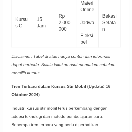
Materi
Online
Rp
,
Bekasi
Kursu
15
2.000.
Jadwa
Selata
s C
Jam
000
l
n
Fleksi
bel
Disclaimer: Tabel di atas hanya contoh dan informasi
dapat berbeda. Selalu lakukan riset mendalam sebelum
memilih kursus.
Tren Terbaru dalam Kursus Stir Mobil (Update: 16
Oktober 2024)
Industri kursus stir mobil terus berkembang dengan
adopsi teknologi dan metode pembelajaran baru.
Beberapa tren terbaru yang perlu diperhatikan: