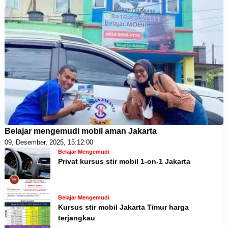
Belajar mengemudi mobil aman Jakarta
09, Desember, 2025, 15:12:00
Belajar Mengemudi
Privat kursus stir mobil 1-on-1 Jakarta
Belajar Mengemudi
Kursus stir mobil Jakarta Timur harga
terjangkau