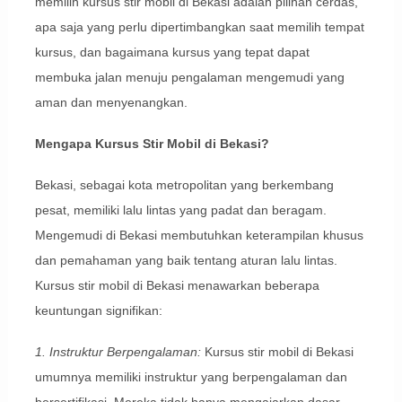
memilih kursus stir mobil di Bekasi adalah pilihan cerdas,
apa saja yang perlu dipertimbangkan saat memilih tempat
kursus, dan bagaimana kursus yang tepat dapat
membuka jalan menuju pengalaman mengemudi yang
aman dan menyenangkan.
Mengapa Kursus Stir Mobil di Bekasi?
Bekasi, sebagai kota metropolitan yang berkembang
pesat, memiliki lalu lintas yang padat dan beragam.
Mengemudi di Bekasi membutuhkan keterampilan khusus
dan pemahaman yang baik tentang aturan lalu lintas.
Kursus stir mobil di Bekasi menawarkan beberapa
keuntungan signifikan:
1. Instruktur Berpengalaman:
Kursus stir mobil di Bekasi
umumnya memiliki instruktur yang berpengalaman dan
bersertifikasi. Mereka tidak hanya mengajarkan dasar-