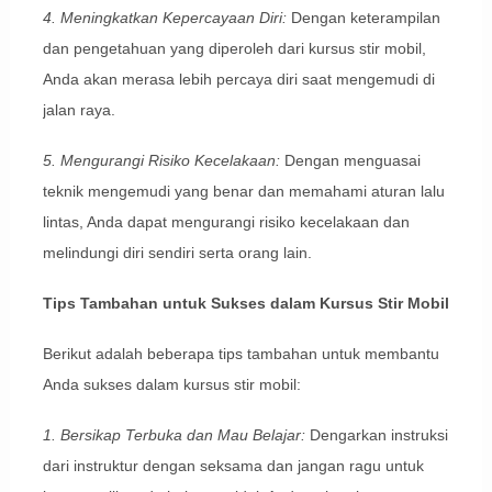
4. Meningkatkan Kepercayaan Diri:
Dengan keterampilan
dan pengetahuan yang diperoleh dari kursus stir mobil,
Anda akan merasa lebih percaya diri saat mengemudi di
jalan raya.
5. Mengurangi Risiko Kecelakaan:
Dengan menguasai
teknik mengemudi yang benar dan memahami aturan lalu
lintas, Anda dapat mengurangi risiko kecelakaan dan
melindungi diri sendiri serta orang lain.
Tips Tambahan untuk Sukses dalam Kursus Stir Mobil
Berikut adalah beberapa tips tambahan untuk membantu
Anda sukses dalam kursus stir mobil:
1. Bersikap Terbuka dan Mau Belajar:
Dengarkan instruksi
dari instruktur dengan seksama dan jangan ragu untuk