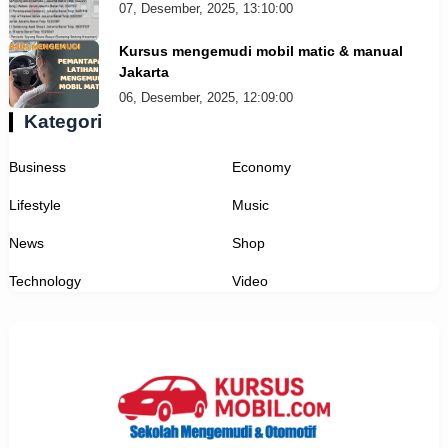
07, Desember, 2025, 13:10:00
Kursus mengemudi mobil matic & manual
Jakarta
06, Desember, 2025, 12:09:00
Kategori
Business
Economy
Lifestyle
Music
News
Shop
Technology
Video