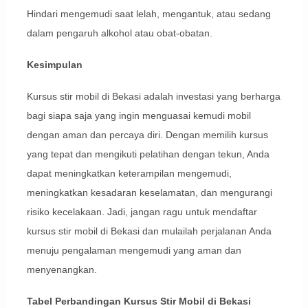
Hindari mengemudi saat lelah, mengantuk, atau sedang
dalam pengaruh alkohol atau obat-obatan.
Kesimpulan
Kursus stir mobil di Bekasi adalah investasi yang berharga
bagi siapa saja yang ingin menguasai kemudi mobil
dengan aman dan percaya diri. Dengan memilih kursus
yang tepat dan mengikuti pelatihan dengan tekun, Anda
dapat meningkatkan keterampilan mengemudi,
meningkatkan kesadaran keselamatan, dan mengurangi
risiko kecelakaan. Jadi, jangan ragu untuk mendaftar
kursus stir mobil di Bekasi dan mulailah perjalanan Anda
menuju pengalaman mengemudi yang aman dan
menyenangkan.
Tabel Perbandingan Kursus Stir Mobil di Bekasi