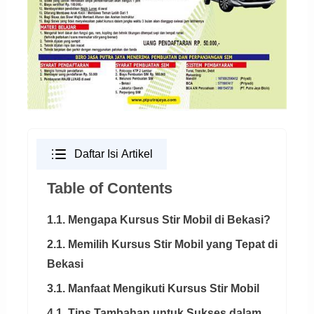
Daftar Isi Artikel
Table of Contents
1.1. Mengapa Kursus Stir Mobil di Bekasi?
2.1. Memilih Kursus Stir Mobil yang Tepat di
Bekasi
3.1. Manfaat Mengikuti Kursus Stir Mobil
4.1. Tips Tambahan untuk Sukses dalam