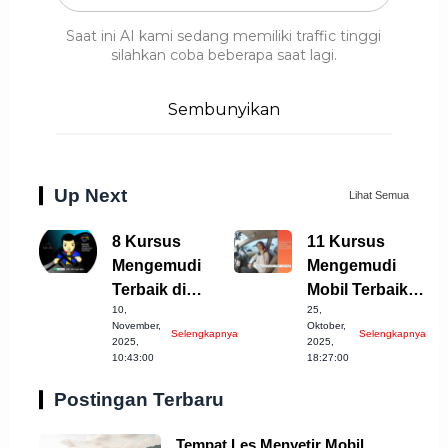
Saat ini AI kami sedang memiliki traffic tinggi
silahkan coba beberapa saat lagi.
Sembunyikan
Up Next
Lihat Semua
8 Kursus
11 Kursus
Mengemudi
Mengemudi
Terbaik di
Mobil Terbaik di
10,
25,
Cirebon yang
Banjarnegara
November,
Oktober,
Selengkapnya
Selengkapnya
Harus Dicoba!
untuk Anda!
2025,
2025,
10:43:00
18:27:00
Postingan Terbaru
Tempat Les Menyetir Mobil