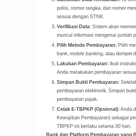
polisi, nomor rangka, dan nomor me
sesuai dengan STNK.
Verifikasi Data:
Sistem akan memverif
muncul informasi mengenai jumlah p
Pilih Metode Pembayaran:
Pilih me
bank,
mobile banking
, atau dompet di
Lakukan Pembayaran:
Ikuti instru
Anda melakukan pembayaran sesuai 
Simpan Bukti Pembayaran:
Setela
pembayaran elektronik. Simpan bukt
pembayaran pajak.
Cetak E-TBPKP (Opsional):
Anda d
Kewajiban Pembayaran) sebagai pen
TBPKP ini berlaku selama 30 hari.
Bank dan Platform Pembayaran yang 