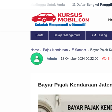
balingga Untuk Anda
11 Daftar Bengkel Panggilan Terbaik di Purwore
H
Berita
Belajar Mengemudi
SIM Keliling
Home
Pajak Kendaraan
E-Samsat
Bayar Pajak K
Admin
13 Oktober 2024 00:22:00
5 
Bayar Pajak Kendaraan Jate