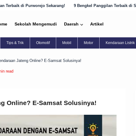
jo Sekarang!
9 Bengkel Panggilan Terbaik di Semarang yang Harus D
ome
Sekolah Mengemudi
Daerah
Artikel
Tips & Trik
Otomotif
Mobil
Motor
Kendaraan Listrik
endaraan Jateng Online? E-Samsat Solusinya!
min read
ng Online? E-Samsat Solusinya!