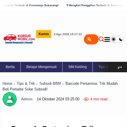
di Purworejo Sekarang!
9 Bengkel Panggilan Terbaik di Semarang yang Harus Diketahu
Kamis
6 Agu 2026 15:17:23
⥅
Berita
Belajar Mengemudi
SIM Keliling
Tips & Trik
Home
Tips & Trik
Subsidi BBM
Barcode Pertamina: Trik Mudah
Beli Pertalite Solar Subsidi!
Admin
14 Oktober 2024 03:25:00
4 min read