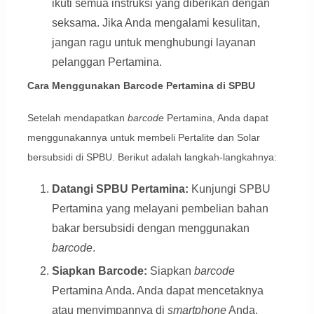
ikuti semua instruksi yang diberikan dengan
seksama. Jika Anda mengalami kesulitan,
jangan ragu untuk menghubungi layanan
pelanggan Pertamina.
Cara Menggunakan Barcode Pertamina di SPBU
Setelah mendapatkan
barcode
Pertamina, Anda dapat
menggunakannya untuk membeli Pertalite dan Solar
bersubsidi di SPBU. Berikut adalah langkah-langkahnya:
Datangi SPBU Pertamina:
Kunjungi SPBU
Pertamina yang melayani pembelian bahan
bakar bersubsidi dengan menggunakan
barcode
.
Siapkan Barcode:
Siapkan
barcode
Pertamina Anda. Anda dapat mencetaknya
Display Ads
atau menyimpannya di
smartphone
Anda.