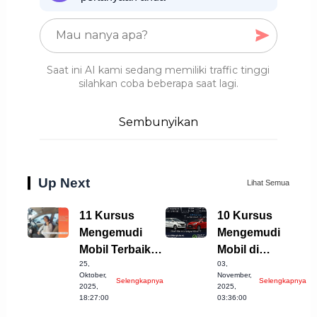
Saat ini AI kami sedang memiliki traffic tinggi
silahkan coba beberapa saat lagi.
Sembunyikan
Up Next
Lihat Semua
11 Kursus
10 Kursus
Mengemudi
Mengemudi
Mobil Terbaik di
Mobil di
25,
03,
Banjarnegara
Tasikmalaya
Oktober,
November,
Selengkapnya
Selengkapnya
untuk Anda!
yang Wajib
2025,
2025,
18:27:00
03:36:00
Dicoba!